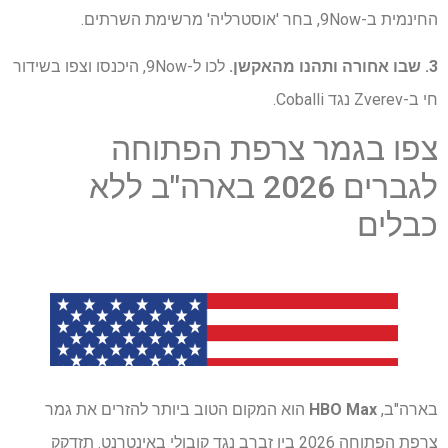
החינמית ב-9Now, בחר 'אוסטרליה' מרשימת השרתים.
3. שבו אחורה ותהנו מהאקשן.
לכו ל-9Now, היכנסו וצפו בשידור
חי ב-Zverev נגד Coballi.
צפו בגמר צרפת הפתוחה
לגברים 2026 בארה"ב ללא
כבלים
בארה"ב,
HBO Max
הוא המקום הטוב ביותר להזרים את גמר
צרפת הפתוחה 2026 בין זברב נגד קובולי באינטרנט. תזדקק