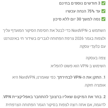
3 חודשים נוספים בחינם
עד 75% הנחה עכשיו
נסה למשך 30 יום ללא סיכון
השתמש ב-NordVPN כדי לבטל את חסימת הסיקור המועדף עליך
ולצפות בגמר 2026 צרפת הפתוחה לגברים בשידור חי באינטרנט
עם
בִּלעָדִי
עִסקָה.
צפה בעסקה
השימוש ב-VPN הוא פשוט להפליא:
1. התקן את ה-VPN לבחירתך
. כפי שאמרנו, NordVPN היא
אופציה חזקה.
2. בחר את המיקום שאליו ברצונך להתחבר באפליקציית VPN.
לדוגמה, אם אתה רוצה לצפות בסיקור הגמר הפתוחה הצרפתית