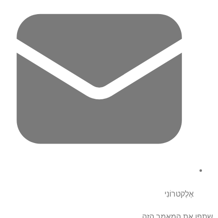
אֶלֶקטרוֹנִי
שתפו את המאמר הזה