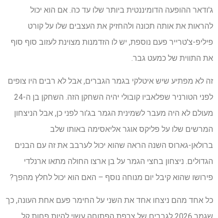
ג'ודאר ההופעה הדומיננטית ביותר שלו עד כה. אם הוא יכול
להראות את אותה תכונה ולהחזיק את העצבים שלו על קורט
פיליפ-צ'טרייר פעם נוספת, יש לו הזדמנות מצוינת לעזוב סוף סוף
את התווית של כמעט גבר.
זה לא מפתיע שיש איטלקי בגמר הגברים, אבל לא רבים היו צופים
לפני הטורניר שפלאביו קובולי יהיה השחקן הזה. השחקן בן ה-24
מעולם לא היה מעבר לשמינית הגמר בג'ור לפני כן, אבל הניצחון
המרשים שלו על פליקס אוגר אליאסימה באותו שלב
ברולאן-גארוס השנה הראה שהוא יכול לערבב את זה עם הבנים
הגדולים. ניצחון בחצי הגמר על בן ארצו החולה מתאו ארנלדי
פירושו שהוא קיבל יום מנוחה נוסף – האם הוא יכול לחלץ מהפך?
כל אחד מהם ניצחו אחד את השני על החימר פעם אחת העונה, כך
שגמר 2026 לגברים של צרפת הפתוחה עשוי להיות פחות קל