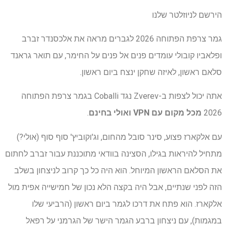
הירשם לניוזלטר שלנו
גמר צרפת הפתוחה 2026 לגברים מראה את אלכסנדר זברב
ופלאביו קובולי עומדים פנים אל פנים על החימר, עם תואר גראנד
סלאם ראשון, לאיזה שחקן ינצח ביום ראשון.
אתה יכול לצפות ב-Zverev נגד Coballi בגמר צרפת הפתוחה
2026
מכל מקום עם VPN
ואולי בחינם
.
עם אלקארז פצוע, סינר סובל מהחום, וג'וקוביץ' סוף סוף (אולי?)
מתחיל להיראות בגילו, הסצינה בוודאי מתוכננת עבור זברב לחתום
את הסלאם הראשון המיוחל. הוא היה כל כך קרוב לניצחון בשלב
הזה לפני שנתיים, אבל היה בקצה הלא נכון של חמישייה אפית מול
אלקארז. הוא פתח את דרכו לגמר ביום ראשון (הרביעי שלו
במגמות), עם ניצחון ברבע הגמר הישר של הגרמני על רפאל