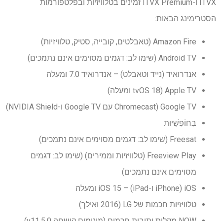
ITVX ו-ITVX Premium זמינים בטלוויזיות ובפלטפורמות
הסטרימינג הבאות:
Amazon Fire (טאבלטים, קובייה, סטיק, טלוויזיות)
Android TV (שימו לב: דגמים מסוימים אינם נתמכים)
אנדרואיד (נייד וטאבלט) – אנדרואיד 7.0 ומעלה
Apple TV (tvOS 18 ומעלה)
Google TV (Chromecast עם Google TV ו-NVIDIA Shield)
בְּחוֹפְשִׁיוּת
Freesat (שימו לב: דגמים מסוימים אינם נתמכים)
Freeview Play (טלוויזיות וממירים) (שימו לב: דגמים
מסוימים אינם נתמכים)
iOS (iPhone ו-iPad) – iOS 15 ומעלה
טלוויזיות חכמות של LG (2016 ואילך)
NOW מקלות ותיבות חכמים (מינימום קושחה v11.5.0)