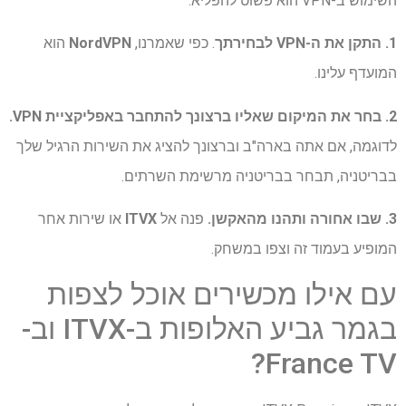
השימוש ב-VPN הוא פשוט להפליא.
1. התקן את ה-VPN לבחירתך
. כפי שאמרנו,
NordVPN
הוא
המועדף עלינו.
2. בחר את המיקום שאליו ברצונך להתחבר באפליקציית VPN.
לדוגמה, אם אתה בארה"ב וברצונך להציג את השירות הרגיל שלך
בבריטניה, תבחר בבריטניה מרשימת השרתים.
3. שבו אחורה ותהנו מהאקשן.
פנה אל
ITVX
או שירות אחר
המופיע בעמוד זה וצפו במשחק.
עם אילו מכשירים אוכל לצפות
בגמר גביע האלופות ב-ITVX וב-
France TV?