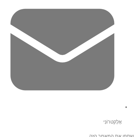
אֶלֶקטרוֹנִי
שתפו את המאמר הזה