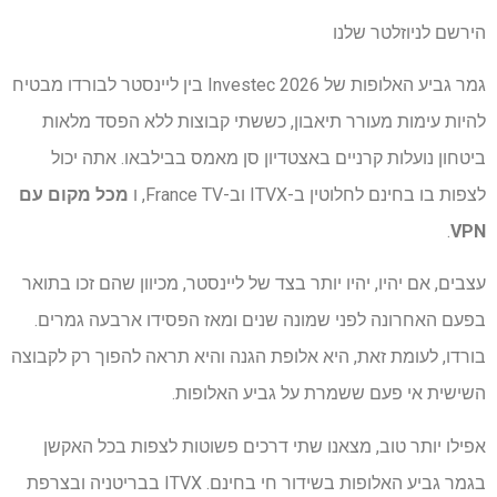
הירשם לניוזלטר שלנו
גמר גביע האלופות של Investec 2026 בין ליינסטר לבורדו מבטיח
להיות עימות מעורר תיאבון, כששתי קבוצות ללא הפסד מלאות
ביטחון נועלות קרניים באצטדיון סן מאמס בבילבאו. אתה יכול
לצפות בו בחינם לחלוטין ב-ITVX וב-France TV, ו
מכל מקום עם
.
VPN
עצבים, אם יהיו, יהיו יותר בצד של ליינסטר, מכיוון שהם זכו בתואר
בפעם האחרונה לפני שמונה שנים ומאז הפסידו ארבעה גמרים.
בורדו, לעומת זאת, היא אלופת הגנה והיא תראה להפוך רק לקבוצה
השישית אי פעם ששמרת על גביע האלופות.
אפילו יותר טוב, מצאנו שתי דרכים פשוטות לצפות בכל האקשן
בגמר גביע האלופות בשידור חי בחינם. ITVX בבריטניה ובצרפת