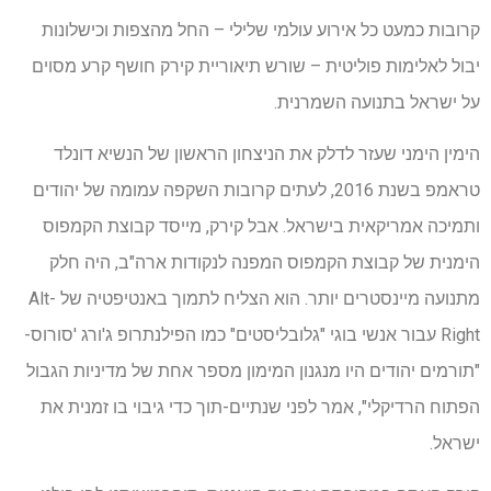
קרובות כמעט כל אירוע עולמי שלילי – החל מהצפות וכישלונות
יבול לאלימות פוליטית – שורש תיאוריית קירק חושף קרע מסוים
על ישראל בתנועה השמרנית.
הימין הימני שעזר לדלק את הניצחון הראשון של הנשיא דונלד
טראמפ בשנת 2016, לעתים קרובות השקפה עמומה של יהודים
ותמיכה אמריקאית בישראל. אבל קירק, מייסד קבוצת הקמפוס
הימנית של קבוצת הקמפוס המפנה לנקודות ארה"ב, היה חלק
מתנועה מיינסטרים יותר. הוא הצליח לתמוך באנטיפטיה של Alt-
Right עבור אנשי בוגי "גלובליסטים" כמו הפילנתרופ ג'ורג 'סורוס-
"תורמים יהודים היו מנגנון המימון מספר אחת של מדיניות הגבול
הפתוח הרדיקלי", אמר לפני שנתיים-תוך כדי גיבוי בו זמנית את
ישראל.