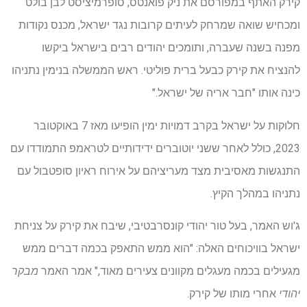
קירק האתף במפורסם את ניק פואנטס, סופרמיציסט לבן בולט
ומכחיש שואה שמרחק לעיתים קרובות נגד ישראל, מכנס נקודות
מפנה בשנה שעברה, ותומכים יהודים רבים בישראל ביקשו
להנציח את קירק כבעל ברית פוליטי. ראש הממשלה בנימין נתניהו
כינה אותו "חבר אריה של ישראל."
חלוקות על ישראל בקרב דמויות ימין הופיעו מאז 7 באוקטובר
2023, כולל לאחר ששני יוטוברים ידידותיים לטראמפ התמודדו עם
התנגשות מאסיבית מצד מעריציהם על אירוח ראיון סופטבול עם
נתניהו במהלך הקיץ.
ג'וש האמר, בעל טור יהודי קונסרבטיבי, שיבח את קירק על צניחת
ישראל בוויכוחים האלה: "הוא ממש התאפק בכמה דברים ממש
מגעילים בכמה מעגלים מקוונים צעירים מאוד," אמר האמר
מבקר
יהודי
אחרי מותו של קירק.