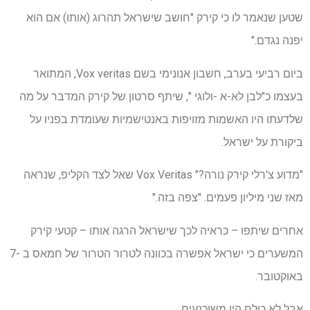
שטען שנאמר לו כי קירק "חושב שישראל תהרוג (אותו) אם הוא
יפנה נגדם."
ביום רביעי בערב, חשבון אנונימי בשם Vox veritas, המתואר
בעצמו כ"לבן לא-א -ולוגי ", שיתף סרטון של קירק המדבר על מה
שלדעתו היו האשמות מזויפות באנטישמיות שעומדת בפניו על
ביקורת על ישראל.
"מדוע צ'רלי קירק נורה?" Vox Veritas שאל לצד הקליפ, שנראה
מאז שני מיליון פעמים. "צפה בזה."
אחרים שיתפו – כראיה לכך שישראל הרגה אותו – קטעי קירק
המשערים כי ישראל אפשרה בכוונה לטרור הטרור של חמאס ב -7
באוקטובר.
אבל לא כולם היו משוכנעים.