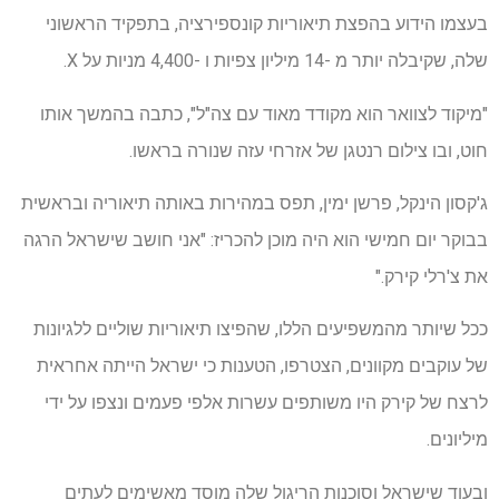
בעצמו הידוע בהפצת תיאוריות קונספירציה, בתפקיד הראשוני
שלה, שקיבלה יותר מ -14 מיליון צפיות ו -4,400 מניות על X.
"מיקוד לצוואר הוא מקודד מאוד עם צה"ל", כתבה בהמשך אותו
חוט, ובו צילום רנטגן של אזרחי עזה שנורה בראשו.
ג'קסון הינקל, פרשן ימין, תפס במהירות באותה תיאוריה ובראשית
בבוקר יום חמישי הוא היה מוכן להכריז: "אני חושב שישראל הרגה
את צ'רלי קירק."
ככל שיותר מהמשפיעים הללו, שהפיצו תיאוריות שוליים ללגיונות
של עוקבים מקוונים, הצטרפו, הטענות כי ישראל הייתה אחראית
לרצח של קירק היו משותפים עשרות אלפי פעמים ונצפו על ידי
מיליונים.
ובעוד שישראל וסוכנות הריגול שלה מוסד מאשימים לעתים