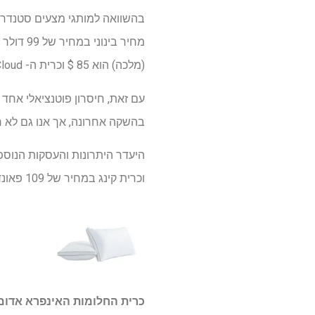
(מלכה) הוא 85 $ וכרית ה- GridCloud הסגולה שהושקה לאחרונה היא 149 $.
עם זאת, חיסרון פוטנציאלי אחד 
בהשקה אחרונה, אך אנו גם לא רו
וכרית קינג במחיר של 109 פאונד, בתוספת מדינות אחרות באירופה כמו צרפת, גרמניה ופולין.
כרית החלומות האינפרא אדום