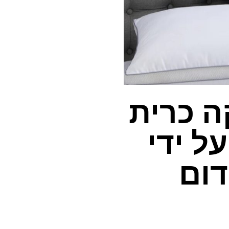
ה כרית
ל ידי
דום