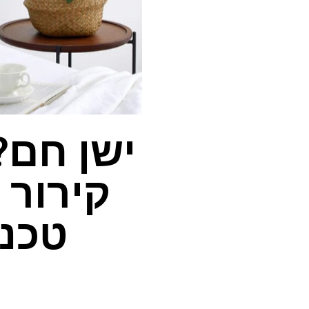
ישן חם?
קירור 
טכנו