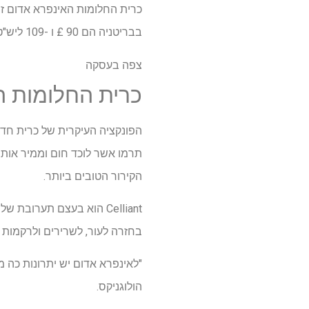
בבריטניה הם 90 £ ו -109 ליש"ט בהתאמה. למרבה הצער, זה לא מגיע עם ניסוי שינה או אחריות.
צפה בעסקה
כרית החלומות ה
תרמו אשר לוכד חום וממיר אותו
הקירור הטובים ביותר.
Celliant הוא בעצם תערוב
בחזרה לעור, לשרירים ולרקמות 
"לאינפרא אדום יש יתרונות כה מ
הולוגניקס.