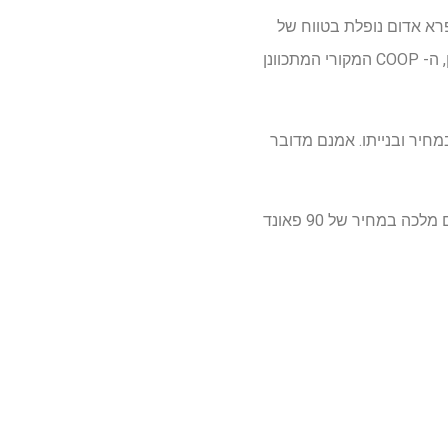
ל, כרית החלומות האינפרא אדום נופלת בטווח של
מחיר בינוני במחיר של 99 דולר עבור מלכה, במיוחד בהתחשב בטכנולוגיה ובחומרים המשולבים. לעיון, ה- COOP המקורי המתכוונן
מחיר ובנייתו. אמנם מדובר
היעדר היתרונות והעסקות הנוספות בצד, בגלל תגובת לקוחות חיובית, היא זמינה כעת גם בבריטניה עם מלכה במחיר של 90 פאונד