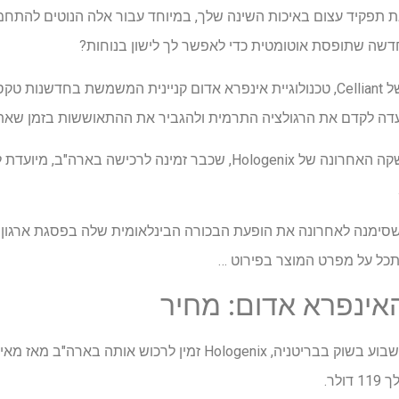
תפקיד עצום באיכות השינה שלך, במיוחד עבור אלה הנוטים להתחמ
חדשה שתופסת אוטומטית כדי לאפשר לך לישון בנוחות?
הולוגניקס, המותג החלוץ ויוצרו של Celliant, טכנולוגיית אינפרא אדום קניינית המשמש
עדה לקדם את הרגולציה התרמית ולהגביר את ההתאוששות בזמן שאתה
בניגוד לכריות מיטה רגילות, ההשקה האחרונה של Hologenix, שכבר זמינה 
י Science, כרית זו, שסימנה לאחרונה את הופעת הבכורה הבינלאומית שלה בפסגת 
סתכל על מפרט המוצר בפירוט …
אינפרא אדום: מחיר
בעוד שכרית החלומות הושקה השבוע בשוק בבריטניה, Hologenix זמין