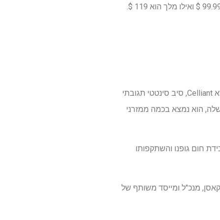
כרית החלומות האינפרא אדום זמינה בגדלי המלכה וגם במלך. בארה"ב, מלכה מתומחרת במחיר של 99.99 $ ואילו מלך הוא 119 $.
הפונקציה העיקרית של כרית חדשנית זו היא רגולציה תרמית, אך איך זה קורה? הכל מודה לחומר שנקרא Celliant, סיב סינטטי תגובתי
שלה, הוא נמצא בכמה ממזרני
לכידת חום גופנו והשתקפותו
קאסן, מנכ"ל ומייסד משותף של