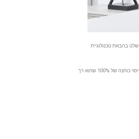
לנו בהבאת טכנולוגיית
מבחינת Build, הוא מעוצב מ 50% פוליאסטר סלולרי ו -50% מהפוליאסטר הרגיל. זה מגיע גם עטוף בכיסוי כותנה של 100% שהוא רך