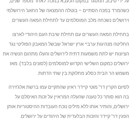
על ידי סיבוב המסגד במקום הכעבא במכה. לאחר מספר שנים,
כשהמרד במכה הסתיים – בוטלה ההמצאה של החאג' הירושלמי
וירושלים נשכחה מלב המוסלמים עד לתחילת המאה העשרים.
בתחילת המאה העשרים עם תחילת שיבת העם היהודי לארצו
החליטה מנהיגות ערביי ארץ ישראל שבשל המאבק הפוליטי נגד
הציונות יש לתת משמעות דתית לירושלים והעלו מתהום הנשיה את
ירושלים כמקום השלישי הקדוש למוסלמים (לסונים בלבד). מאז
משמש הר הבית כסלע מחלוקת בין שתי הדתות.
לסיום הקרין דר' מוטי קיידר ראיון שהתקיים עמו ברשת אלג'זירה
בה הוא סותר כל טענה שהעלה המראיין על זכות האיסלם על
ירושלים, והותיר אותו ללא מילים נוכח העובדות ההיסטוריות אותן
הפגין דר' קיידר והזכות הבלעדית של היהודים על ירושלים.