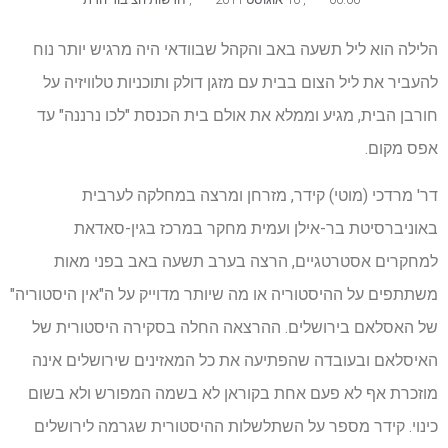
הלילה הוא ליל תשעה באב והקהל שבוודאי היה מרגיש יותר נוח
להעביר את ליל הצום בבית עם מזגן דולק ותוכניות טלוויזיה על
חורבן הבית, מגיע וממלא את אולם בית הכנסת "לכו נרננה" עד
אפס מקום.
דר' מרדכי (מוטי) קידר, מזרחן ומרצה במחלקה לערבית
באוניברסיטת בר-אילן ועמית מחקר במרכז בגין-סאדאת
למחקרים אסטרטגיים, הרצה בערב תשעה באב בפני מאות
משתתפים על ההיסטוריה או מה שיותר מדוייק על ה"אין היסטוריה"
של האסלאם בירושלים. ההרצאה החלה בסקירה היסטורית של
האיסלאם ובעובדה שהפתיעה את כל המאזינים שירושלים אינה
מוזכרת אף לא פעם אחת בקוראן לא בשמה המפורש ולא בשום
כינוי. קידר מספר על השתלשלות ההיסטורית שגרמה לירושלים