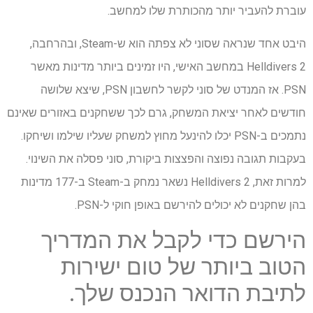
עוברת להעביר יותר מהכותרת שלו למחשב.
היבט אחד שנראה שסוני לא צפתה הוא ש-Steam, ובהרחבה,
Helldivers 2 במחשב האישי, היו זמינים ביותר מדינות מאשר
PSN. אז המנדט של סוני לקשר לחשבון PSN, שיצא שלושה
חודשים לאחר יציאת המשחק, גרם לכך ששחקנים באזורים שאינם
נתמכים ב-PSN יכלו להינעל מחוץ למשחק שעליו שילמו ושיחקו.
בעקבות תגובה נפוצה והפצצות ביקורת, סוני פסלה את השינוי.
למרות זאת, Helldivers 2 נשאר נמחק ב-Steam ב-177 מדינות
בהן שחקנים לא יכולים להירשם באופן חוקי ל-PSN.
הירשם כדי לקבל את המדריך
הטוב ביותר של טום ישירות
לתיבת הדואר הנכנס שלך.