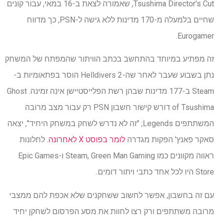
Tsushima Director's Cut, שאמורה לצאת ב-16 במאי, עבור קונים
שחיים בלמעלה מ-170 מדינות ללא גישה ל-PSN, כך מדווח
Eurogamer.
זה מפתיע במיוחד בהתחשב בכתב הוויתור שהמפתח של המשחק
נתן בשבוע שעבר לאחר שה-Helldivers 2 הוסר בפתאומיות ב-
Steam ב-177 מדינות שבהן רשת הפלייסטיישן אינה זמינה. Ghost
of Tsushima דורש קישור חשבון PSN רק עבור מצב מרובה
המשתתפים Legends; "זה לא נדרש לשחק במשחק היחיד", יצאה
סאקר פאנץ' הפקות מגדרה
לומר בפוסט X לאחרונה
. לחלונות
ראווה מקוונים כמו Steam, Green Man Gaming ו-Epic Games
Store היו לכל אחד כתבי ויתור דומים.
עם זה בחשבון, אפשר לחשוב ששחקנים שלא אכפת להם ממצבי
מרובה משתתפים ורק רצו לחוות את מסע הפרסום לשחקן יחיד