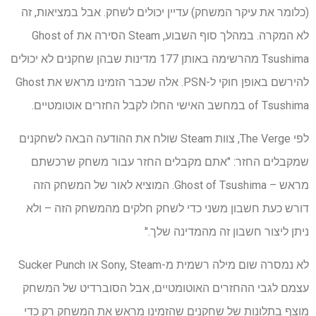
(כלומר את עיקר המשחק) עדיין יכולים לשחק. אבל במציאות, זה
לא המקרה. במהלך סוף השבוע, Steam הסירה את Ghost of
Tsushima מהרשימה באותן 177 מדינות שבהן שחקנים לא יכולים
להירשם באופן חוקי ל-PSN. אלה שכבר הזמינו מראש את Ghost
of Tsushima במחשב האישי החלו לקבל החזרים אוטומטיים.
לפי The Verge, צוות Steam שולח את ההודעה הבאה לשחקנים
שמקבלים החזר: "אתם מקבלים החזר עבור משחק שרכשתם
מראש – Ghost of Tsushima. המוציא לאור של המשחק הזה
דורש כעת חשבון משני כדי לשחק חלקים מהמשחק הזה – ולא
ניתן ליצור חשבון זה מהמדינה שלך."
לא נמסרה שום מילה רשמית מ-Sony, Steam או Sucker Punch
עצמם לגבי ההחזרים האוטומטיים, אבל הסוברדיט של המשחק
מוצף בתלונות של שחקנים שהזמינו מראש את המשחק רק כדי