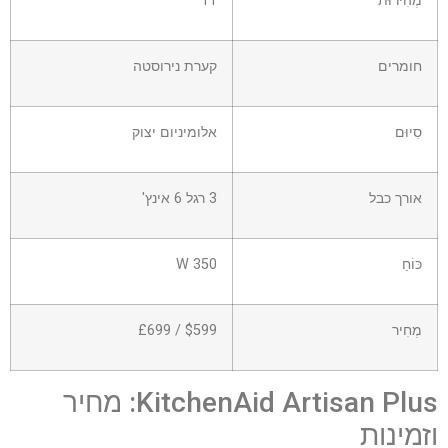
מְהִירוּת
11
חומרים
קערת נירוסטה
סִיוּם
אלומיניום יצוק
אורך כבל
3 רגל 6 אינץ'
כּוֹחַ
350 W
מְחִיר
$599 / £699
KitchenAid Artisan Plus: מחיר
וזמינות