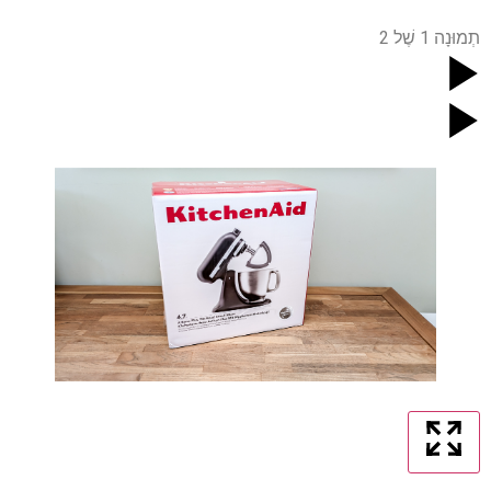
תְמוּנָה
1
שֶׁל
2