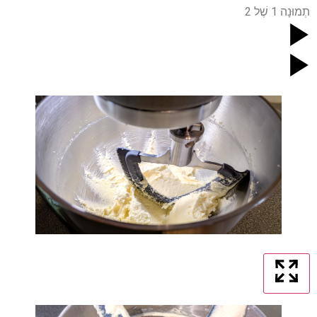
תְמוּנָה
1
שֶׁל
2