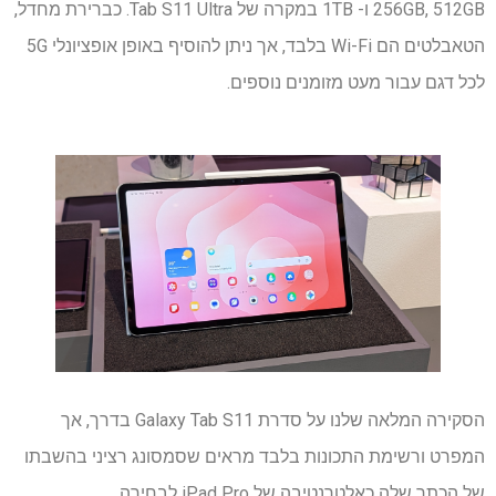
256GB, 512GB ו- 1TB במקרה של Tab S11 Ultra. כברירת מחדל,
הטאבלטים הם Wi-Fi בלבד, אך ניתן להוסיף באופן אופציונלי 5G
לכל דגם עבור מעט מזומנים נוספים.
הסקירה המלאה שלנו על סדרת Galaxy Tab S11 בדרך, אך
המפרט ורשימת התכונות בלבד מראים שסמסונג רציני בהשבתו
של הכתר שלה כאלטרנטיבה של iPad Pro לבחירה.