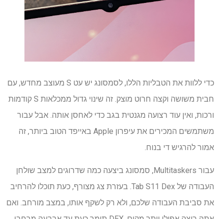
כדי ללוות את הטבליות הללו, לסמסונג יש עט S מעוצב מחדש, עם
חבית משושה וקצה חרוט מוצק. זה שינוי גדול ממכלאות S קודמות
ורכות, ואין עוד רצועה מגנטית בגב כדי לאחסן אותה. אבל עבור
משתמשים המכירים את עיפרון Apple באייפד הטוב ביותר, זה
אמור להרגיש די בנוח.
עבור Multitaskers, סמסונג ביצעה כמה שדרוגים למצב שולחן
העבודה של Tab S11 Dex. בעזרת צג מצורף, כעת תוכלו להרחיב
את סביבת העבודה שלכם, ולא רק לשקף אותו, במצב מורחב. ואם
אתה רוצה אפילו יותר מקום, DEX תומך כעת עד ארבעה מרחבי