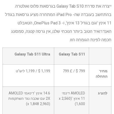
ייצרה את סדרת Galaxy Tab S10 בגרסאות פלוס ואולטרה.
בהתחשב בעובדה שה- iPad Pro המתחרה מציע גרסאות בגודל
11 אינץ 'וגם בגודל 13 אינץ', ו- OnePlus Pad 3, הטאבלט
האנדרואיד הטוב ביותר הנוכחי שלנו, אין גרסה קטנה, סמסונג
חכמה לפינת הגומחה הזו.
שורה
Galaxy Tab S11 Ultra
Galaxy Tab S11
0
–
תא
מחיר
799 $ / £ 799
1,199 $ / 1,199 ליש"ט
0
התחלה
לְהַצִיג
AMOLED דינמי
14.6 אינץ 'דינאמי AMOLED
11 אינץ '(2,560 x
2X עם שכבה נגד השתקפות
(2,960 x 1,848)
1,600)