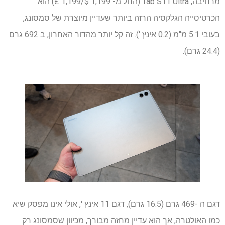
מרחיבה, Tab S11 Ultra (החל מ- 1,199 $/1,199 £) הוא
הכרטיסייה הגלקסיה הרזה ביותר שעדיין מיוצרת של סמסונג,
בעובי 5.1 מ"מ (0.2 אינץ '). זה קל יותר מהדור האחרון, ב 692 גרם
(24.4 גרם).
דגם ה -469 גרם (16.5 גרם), דגם 11 אינץ ', אולי אינו מפסק שיא
כמו האולטרה, אך הוא עדיין מחזה מבורך, מכיוון שסמסונג רק