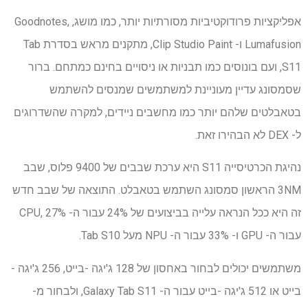
אפליקציות פרודוקטיביות מסורתיות יותר, כמו מושג, Goodnotes,
Lumafusion ו- Clip Studio Paint, מתקנים מראש בסדרת Tab
S11, ועם בונוסים כמו תבניות או ניסויים בחינם כמתחם. ברור
שסמסונג עדיין מעוניינת למשתמשים שמנסים להשתמש
בטאבלטים שלהם יותר כמו מחשבים ניידים, למקרה שהשדרוגים
ל- DEX לא הבהירו זאת.
נהיגת הכרטיסייה S11 היא ערכת שבבים של 9400 פלוס, שבב
3NM הראשון סמסונג השתמש בטאבלט. התוצאה של שבב חדש
זה היא ככל הנראה עלייה בביצועים של 24% עבור ה- CPU, 27%
עבור ה- GPU ו- 33% עבור ה- NPU מעל Tab S10.
משתמשים יכולים לבחור באחסון של 128 ג'יגה -בייט, 256 ג'יגה -
בייט או 512 ג'יגה -בייט עבור ה- Galaxy Tab S11, ולבחור מ-