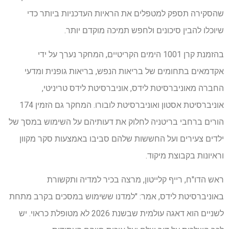
שהסקירה תספק למטפלים את הראיות העדכניות ביותר כדי
שיוכלו להבין סיכונים ולחפש תמיכה מוקדם יותר.
בהזמנת קרן 1001 הימים הקריטיים, המחקר נערך על ידי
אקדמאים בתחומים של בריאות הנפש, בריאות גופנית ומדעי
החברה מאוניברסיטת לידס, אוניברסיטת לידס טריניטי,
אוניברסיטת אסטון ואוניברסיטת לובורו. המחקר גם הזמין 174
הורים ברחבי בריטניה לחלוק את דעותיהם על השימוש במסך של
ילדים צעירים ועל החששות שלהם סביבו באמצעות סקר מקוון
וראיונות בקבוצת מיקוד.
ראש הדו"ח, רייף קלייטון, מרצה בכיר למדיה ותקשורת
באוניברסיטת לידס, אמר: "למדנו ששימוש במסכים בקרב מתחת
לשניים הוא דאגה עולמית שבשנת 2026 לא מטופלת כראוי. יש