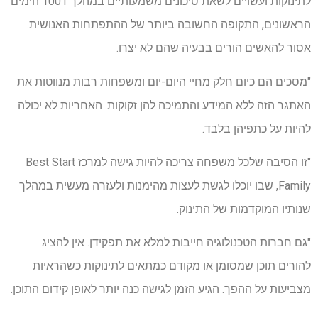
לתינוקות ועשויים לשאת סיכונים משמעותיים במהלך 1001 הימים
הראשונים, התקופה החשובה ביותר של ההתפתחות האנושית.
אסור להאשים הורים בבעיה שהם לא יצרו.
"מסכים הם כיום חלק מחיי היום-יום ומשפחות רבות מנווטות את
האתגר הזה ללא המידע והתמיכה להן זקוקות. האחריות לא יכולה
להיות על כתפיהן בלבד.
"זו הסיבה שלכל משפחה צריכה להיות גישה למרכז Best Start
Family, שבו יוכלו לגשת לעצות מהימנות ולעזרה מעשית במהלך
שנותיו המוקדמות של התינוק.
"גם חברות הטכנולוגיה חייבות למלא את תפקידן. אין להציג
להורים תוכן שמסומן או מקודם כמתאים לתינוקות כשהראיות
מצביעות על ההפך. הגיע הזמן לגישה כנה יותר לאופן קידום התוכן.