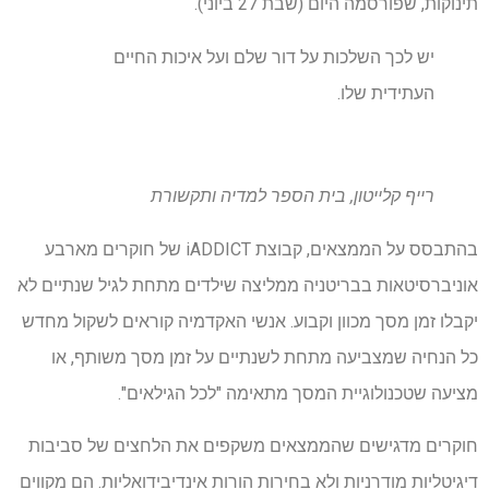
תינוקות, שפורסמה היום (שבת 27 ביוני).
יש לכך השלכות על דור שלם ועל איכות החיים
העתידית שלו.
רייף קלייטון, בית הספר למדיה ותקשורת
בהתבסס על הממצאים, קבוצת iADDICT של חוקרים מארבע
אוניברסיטאות בבריטניה ממליצה שילדים מתחת לגיל שנתיים לא
יקבלו זמן מסך מכוון וקבוע. אנשי האקדמיה קוראים לשקול מחדש
כל הנחיה שמצביעה מתחת לשנתיים על זמן מסך משותף, או
מציעה שטכנולוגיית המסך מתאימה "לכל הגילאים".
חוקרים מדגישים שהממצאים משקפים את הלחצים של סביבות
דיגיטליות מודרניות ולא בחירות הורות אינדיבידואליות. הם מקווים