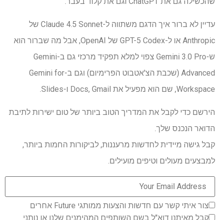
שהכשילה גם את ChatGPT וגם את קלוד בעבר.
עדיין לא ברור איך הדגם משתווה ל-Claude 4.5 Sonnet של
Anthropic או ל-GPT-5 Codex של OpenAI, אבל מה שברור הוא
ש-Gemini 3.0 Pro צפוי למלא תפקיד מרכזי גם ב-Gemini
Advanced (שכבת הצ'אטבוט הפרימיום) וגם ב-Gemini for
Workspace, שם הוא מפעיל את Docs, Gmail ו-Slides.
הירשם כדי לקבל את המדריך הטוב ביותר של טום ישירות לתיבת
הדואר הנכנס שלך.
קבל גישה מיידית לחדשות מרעננות, לביקורות החמות ביותר,
למבצעים מעולים וטיפים מועילים.
צור איתי קשר עם חדשות והצעות ממותגי Future אחרים
קבל מאיתנו דוא"ל בשם השותפים המהימנים שלנו או נותני