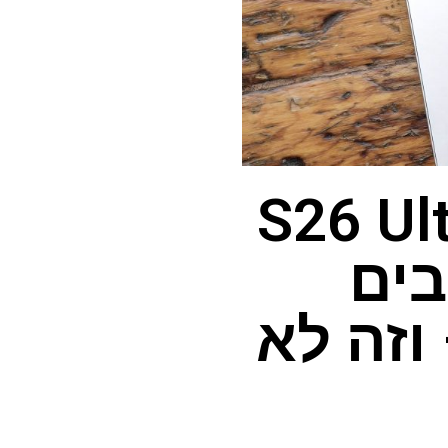
סמסונג גלקסי S26 Ultra
בים
ל – וזה לא