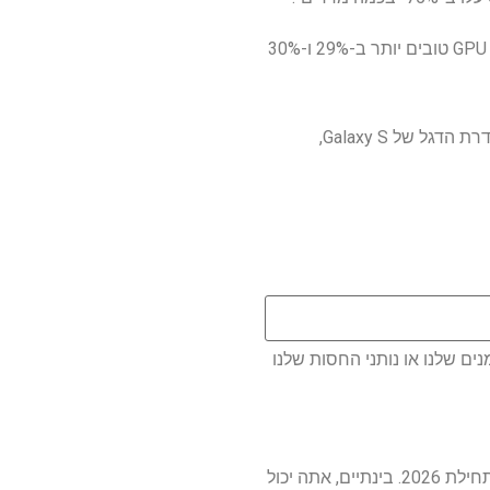
באשר ל-Snapdragon 8 Elite Gen 5 שהוכרז לאחרונה, Yonhap News מדווחת שה-2600 מציע ביצועי GPU טובים יותר ב-29% ו-30%
לאלו מכם בארה"ב, סביר להניח שכל זה לא משנה. סמסונג תמיד הציעה בעקביות שבבי קוואלקום בסדרת הדגל של Galaxy S,
ם שלנו או נותני החסות שלנו
אנחנו לא הולכים לגלות עד כמה יש הבדל עד שסדרת ה-Galaxy S26 תשוחרר – מה שאמור לקרות בתחילת 2026. בינתיים, אתה יכול