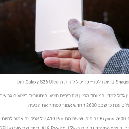
ה ל-Exynos הוא עניין גדול למדי, במיוחד מכיוון שהצ'יפים הציעו היסטורית ביצועי
הדוח טוען שהעיבוד העצבי של ה-Exynos 2600 גבוה פי שישה מ
ה-A19 Pro, בעוד שביצועי ה-GPU עלו ב-75% "בכמה מדדים".