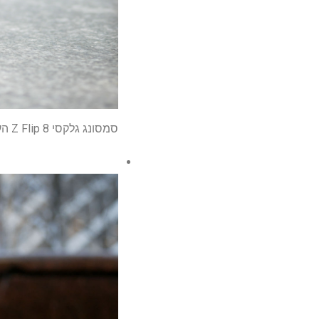
סמסונג גלקסי Z Flip 8 העניקה רק טיפ לשדרוג עוצמתי להפליא