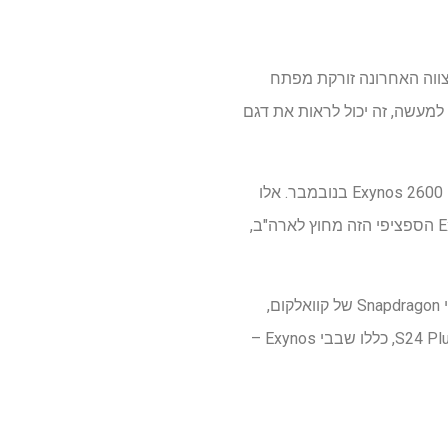
בכל מקום. האצווה האחרונה זורקת מפתח
למעשה, זה יכול לראות את דגם
על פי דיווח מהאתר הקוריאני Yonhap News, סמסונג אמורה להתחיל בייצור המוני של ערכת השבבים Exynos 2600 בנובמבר. אלו
לא בדיוק חדשות, מכיוון ששמענו שמועות על ה-Galaxy S26 וה-S26 Plus שמגיעים עם שבב ה-Exynos הספציפי הזה מחוץ לארה"ב,
השימוש של סמסונג בשבבי Exynos היה די לא עקבי. בשנים האחרונות ראינו יותר הסתמכות על שבבי Snapdragon של קוואלקום,
אבל שבבי Exynos לא נעלמו לחלוטין. כמה דגמים שאינם אולטרה מחוץ לארה"ב, כמו Galaxy S24 ו-S24 Plus, כללו שבבי Exynos –