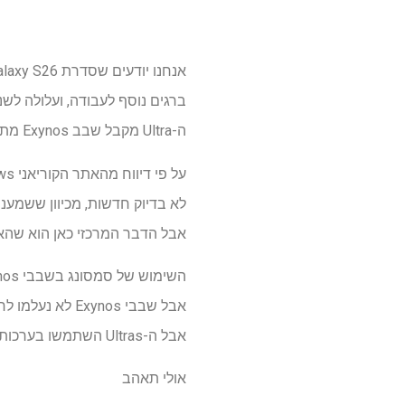
ברגים נוסף לעבודה, ועלולה לש
ה-Ultra מקבל שבב Exynos מתוצרת סמסונג בפעם הראשונה מאז ה-Galaxy S22 Ultra.
אבל הדבר המרכזי כאן הוא שהאתר טוען שה-2600 ישמש גם
אבל ה-Ultras השתמשו בערכות השבבים העדכניות ביותר של Snapdragon בכל רחבי העולם.
אולי תאהב