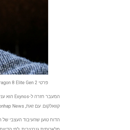
פרטי Snagdragon 8 Elite Gen 2 בדיוק דלפו – כך יכול להיות ה-Galaxy S26 Ultra חזק
המעבר חזר
קוואלקום. עם זאת, Yonhap News טוענת כי שבב 2600 החדש אמור לפתור את הבעיה.
מלאכותית גנרטיבית. לפי הדיווחים, ביצועי המעבד גבוהים ב-15% מ