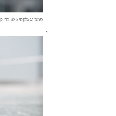
סמסונג גלקסי S26 בדיוק הגיעה להגברת מהירות עצומה