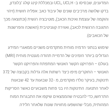
המדענים, שבסיסו ב- UCL, UCLH ובמכללת קינג קולג 'בלונדון,
בדקו שלושה מרכיבים שונים של עיבוד כאב: אפליה חושית (זיהוי
והוקמה של עוצמת ואיכות הכאב), מוטיבציה רגשית (וכתוצאה מכך
התגובה הרגשית לכאב), ואווירה קוגניטיבית (האשכה והפרשנות
של הכואבים).
שימוש בנתוני הדמיה מוחית מתקדמים משניים ממאגרי המידע
הגדולים ביותר הזמינים של הדמיית תהודה מגנטית מוחית (MRI)
בעולם – הפרויקט הקשר האנושי המתפתח והפרויקט הקשר
האנושי – החוקרים מיפו כיצד רשתות אלה גדלות בקבוצה של 372
תינוקות, בעיקר נולדו מוקדמים, מ -32 שבועות עד 42 שבועות
לאחר התנועה. התינוקות היו בני פחות משבועיים כאשר הסריקות
התרחשו, כדי להבטיח שהממצאים שיקפו את התבגרות המוח
המהותית, מבלי שהושפעו מחוויות שונות שלאחר הלידה.