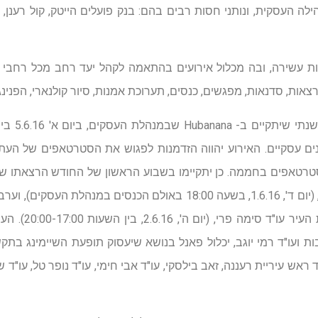
ות עשירה, ובה מכלול אירועים בהתאמה לקהל יעד רחב מכל רחבי ה
ות, סדנאות, מפגשים, כנסים, תערוכת אמנות, סיור קולנארי, הפנינג ק
רטאפים בחממה. כן יתקיימו בשבוע הראשון של החודש הרצאתו של ה
ניהול פיננסי והקשר עם הבנקים, (יום ד', 1.6.16, בשעה 18:00 באולם הכנס
בכירים" בהנחיית ח
ות ועו"ד רמי יוגב, יכלול פאנל בנושא שיעסוק תופעת השיימינג בת
אש עיריית רעננה, זאב בילסקי, עו"ד אבי חימי, עו"ד נופר טל, עו"ד של