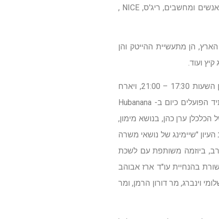
בשיתוף בכירי ענף ההייטק והקהילה העסקית, ונותני חסות רבים בהם: בנק פועלים הייטק, קול רענן, אנשים ומחשבים, ריג'ס, NICE ,
ארץ, הן מתעשיית ההייטק והן
יץ ועוד.
את החודש ייפתח אירוע יזמות שנתי שיתקיים ב- Hubanana שבמנהלת העסקים, ביום א' 5.6.16 בין השעות 17:30 – 21:00, ויארח
משקיעים, יזמים ובכירים בארגונים עסקיים. האירוע יהווה הזדמנות לפגוש את הסטרטאפים של העתיד הפועלים כיום ב- Hubanana
כלכלן ערן כהן, בנושא מימון,
ים במנהלת העסקים), וערב העיון "שיימינג של נושאי משרה
ברת מועצת העיר עו"ד סימה פרי, (יום ה', 2.6.16, בין השעות 20:00-17:00). הערב, ביוזמה משותפת עם לשכת
קשורת בהנחיית עו"ד ארז אבוהב
ומי וינברג, מר דורון הרמן, ומר