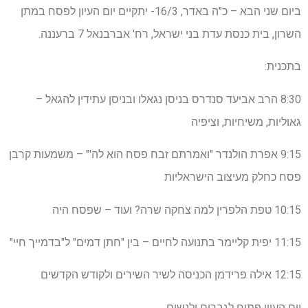
ביום שני הבא – כ"ה באדר, 16/3- יתקיים יום העיון לפסח במתן
השרון, בית כנסת עדת בני ישראל, רח' אברבנאל 7 ברעננה.
בתכנית:
8:30 הרב אביעד סנדרס בניסן נגאלו ובניסן עתידין להגאל –
גאוליות, משיחיות, וציפיה
9:15 אפרת הולנדר "ואמרתם זבח פסח הוא לה'" – משמעות קרבן
פסח כחלק מעיצוב הישראליות
10:15 טפת הלפרין למה צחקה שרה? ועוד – שפסח היה
11:15 יפית קליימר בתנועה לחיים – בין "חתן דמים" ל"בדמייך חיי"
12:15 אילה פרידמן הכניסה לשיר השירים ולקודש הקדשים
יום העיון פתוח לגברים ולנשים