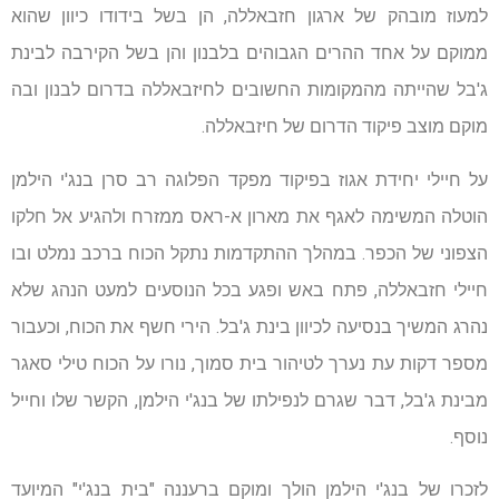
למעוז מובהק של ארגון חזבאללה, הן בשל בידודו כיוון שהוא
ממוקם על אחד ההרים הגבוהים בלבנון והן בשל הקירבה לבינת
ג'בל שהייתה מהמקומות החשובים לחיזבאללה בדרום לבנון ובה
מוקם מוצב פיקוד הדרום של חיזבאללה.
על חיילי יחידת אגוז בפיקוד מפקד הפלוגה רב סרן בנג'י הילמן
הוטלה המשימה לאגף את מארון א-ראס ממזרח ולהגיע אל חלקו
הצפוני של הכפר. במהלך ההתקדמות נתקל הכוח ברכב נמלט ובו
חיילי חזבאללה, פתח באש ופגע בכל הנוסעים למעט הנהג שלא
נהרג המשיך בנסיעה לכיוון בינת ג'בל. הירי חשף את הכוח, וכעבור
מספר דקות עת נערך לטיהור בית סמוך, נורו על הכוח טילי סאגר
מבינת ג'בל, דבר שגרם לנפילתו של בנג'י הילמן, הקשר שלו וחייל
נוסף.
לזכרו של בנג'י הילמן הולך ומוקם ברעננה "בית בנג'י" המיועד