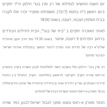
יום השנה התשיעי לנפילתו של רב סרן בנג'י הילמן הי"ד יתקיים
ביום ראשון כ"ה בתמוז (15/7). משפחתו ומוקירי זכרו יעלו לקברו
בבית העלמין הצבאי, רעננה, בשעה 18.00.
לאחר האזכרה יתקיים ב "בית של בנג'י", הבית לחיילים הבודדים
ברחוב הפרחים 9 רעננה, שיעור
בשעה 19.30 מפי הרב יעקב מרגלית
שליט"א רבה של פרדס חנה ומרכז לימוד המשך במכללת אורות ישראל.
הציבור מוזמן!
רב סרן בנג'י הילמן נפל בשבוע השני למלחמת לבנון השניה בקרב במארון
א-ראס שהיה הקרב הקרקעי הראשון במלחמה. הקרב התנהל בין כוחות
סיירת הצנחנים, שריון ויחידת אגוז וביןיחידה מיוחדת של ארגון החיזבאללה
בכפר מארון א-ראס המונה עשרות רבות של לוחמים.
הכפר מארון א-ראס נמצא סמוך לגבול ישראל-לבנון, כפר שהיה