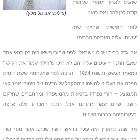
שהגיע לארץ מספר שבועות
קודם לכן להכין את בואנו.
(צילום: אביטל מלץ)
לפני חמישים ושתיים שנה
'עשיתי' עליה מארצות הברית!
אבי גדל בבית שכולו "ישראל". לפני שהורי נישאו היה רק תנאי אחד
שאבי התנה – עושים עליה. הם לא חיכו ש"הילד יגמור את הקולג'"
כמאמר הגשש, ובשנת 1964 – הרבה לפני שמלחמת ששת הימים
הפכה את העלייה למשהו שמתקבל על הדעת של היהודי אמריקאי
הממוצע – הורי נפרדו בדמעות מהמשפחה ומהחברים שחלקם
חשבו שהם יצאו מדעתם אבל רובם המכריע עלה ארצה
בעקבותיהם ברבות השנים.
מדי שנה בתאריך הזה עולה בראשי השיר שכתב אהוד מנור ושר
חנן יובל, שיר שכאילו נכתב על המשפחה שלי (רק במקום 'כרמל' ו