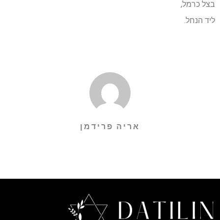
בצל כרמל,
ליד הנחל.
אריה פרידמן