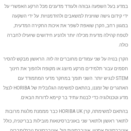
במדע בעל השפעה גבוהה ולעודד מדענים מכל הרקע האפשרי על
ידי קידום גישה שוויונית למשאבים ולהזדמנויות. על ידי השקעה
במגוון רחב, הקרן שואפת לשפר את איכות החקירה המדעית,
לטפח קהילה מדעית מכילה יותר ולהניע חידושים שיועילו לחברה
כולה.
הקרן בנויה על שני עמודים מחוברים זה לזה. הראשון מבקש להסיר
חסמים עבור תלמידים מרקע מיוצג או מקופח ולהפוך את חינוך
STEM לנגיש יותר. השני תומך במחקר מדעי המתמודד עם
האתגרים של זמננו, בהתאם למשימה הגלובלית של HORIBA לנצל
מדע וטכנולוגיה כדי לבנות עתיד בר קיימא לדורות הבאים.
בהתאם למשימתה, קרן HORIBA UK כבר מממנת מלגות מרובות
לתואר ראשון ולתואר שני באוניברסיטאות מובילות בבריטניה, כולל
אוניברסיטת אסטון, אוניברסיטת קיל, אוניברסיטת נורת'ומבריה