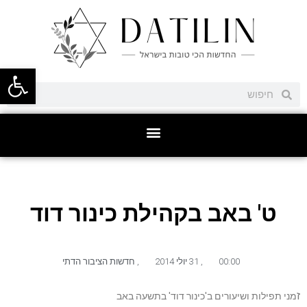
פתח סרגל
ט' באב בקהילת כינור דוד
00:00
,
31 יולי 2014
,
חדשות הציבור הדתי
ז
מני תפילות ושיעורים ב'כינור דוד' בתשעה באב