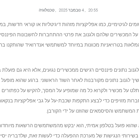
20:55
,
4 נובמבר 2025
,
טכנולוגיה
מים לגיטימיים, כמו אפליקציות מזהות דיגיטליות או קוראי חדשות, ב
 על המכשירים שלהם ולגנוב את פרטי ההתחברות לחשבונות הפיננסיי
דוניות המלאות בטרויאניות מכוונות במיוחד למשתמשי אנדרואיד שהותקנו
גנוב נתונים פיננסיים רגישים ממכשירים נגועים, אלא היא גם פועלת 
משיך לגנוב נתונים מקורבנות לאחר השוד הראשוני. ברגע שהוא מופעל
שתלט על מכשיר ולקרוא כל מה שמופיע על המסך, להקיש על כפתורים ו
ות מזויפים כדי לבצע התקפות שכבת-על על גבי אפליקציות בנקאות
 המשתמש והסיסמאים שהוזנו על ידי הקורבן.
 שהוא פועל בטלפון אמיתי, הוא יבקש מהמשתמשים הרשאות מיוחדות. 
ירותי הנגישות של מערכת ההפעלה כדי לעשות זאת, שלדבריה יסייע