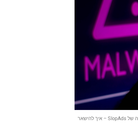
גוגל הסירה זה עתה 224 אפליקציות זדוניות עם 38 מיליון התקנות במסע פרסום מסיבי של הונאה של SlopAds – איך להישאר