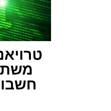
טרויאנ
משתלט
חשבונ