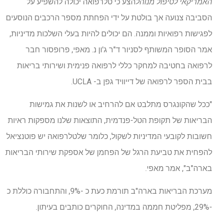
האמריקאי לטיפול מנוהל
הצע כי טלרפואה יכולה להשפיע על
הסביבה צנועה אך בולטת על ידי הפחתת מספר הרכבים הנוסעים
לפגישות רפואיות וממנה. הם יכולים להיות בעלי השלכות מדיניות,
אמר הסופר המשותף לסניור ד"ר ג'ון נ. מאפי, פרופסור חבר
לרפואה בחטיבה למחקר כללי לרפואה פנימית ושירותי בריאות
בבית הספר לרפואה של דייוויד גפן ב- UCLA.
"ככל שהקונגרס מתלבט אם להרחיב או לשנות את גמישות
הבריאות של תקופת הטל-פנדמית, התוצאות שלנו מספקות ראיות
חשובות לקובעי המדיניות לשקול, כלומר שלטלרפואה יש פוטנציאל
להפחית את טביעת הרגל של הפחמן של אספקת שירותי הבריאות
בארה"ב", אמר מאפי.
מערכת הבריאות בארה"ב תורמת כעת כ -9%, והתחבורה כוללת כ
-29%, מפליטת חממה במדינה, החוקרים כותבים בעיתון.