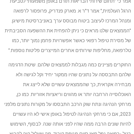
אמר כי "תחום שירותי הבריאות תורם באופן משמעותי לטביעת
הרגל העולמית," אמר ד"ר א. מארק פנדריק, פרופסור לרפואה
ומנהל המרכז לעיצוב ביטוח מבוסס ערך באוניברסיטת מישיגן.
"הממצאים שלנו מראים כי ניתן להפחית את ההשפעה הסביבתית
של מסירת טיפול רפואי כאשר אפשרויות פחמן נמוך יותר, כמו
טלרפואה, מחליפות שירותים אחרים המייצרים פליטות נוספות."
החוקרים מציינים כמה מגבלות לממצאים שלהם. שיטת הדגימה
שלהם התבססה על נתונים שהיו ממקור יחיד וקל לגישה ולא
מבחירה אקראית, כך שהממצאים עשויים שלא לייצג את
האוכלוסייה הרחבה יותר או מהווים וריאציות אזוריות. כמו כן,
מרחקי הנהיגה ונתח שוק הרכב התבססו על מקורות נתונים מלפני
2023, אם כי מרחקי הנהיגה לטיפול באופן אישי לא היו עשויים
להיות שונים הרבה ממה שהיו לפני אותה שנה. לבסוף, השימוש
בטל -רפואה נפל מאז סיום מגיפת קוביד, מה שעלול היה להביא