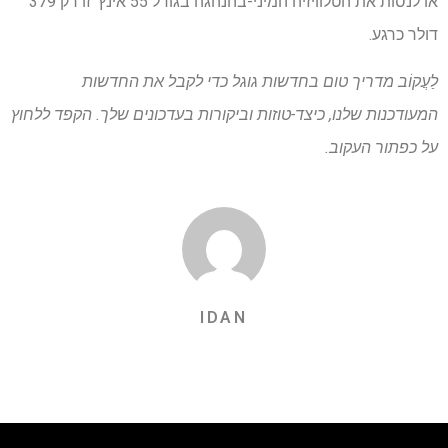
או לנסות את הטלוויזיה המיני-בהנהגה בגודל 55 אינץ 'זו רק 379
דולר כרגע.
לַעֲקוֹב
מדריך טום בחדשות גוגל
כדי לקבל את החדשות
המעודכנות שלנו, כיצד-טוזות וביקורות בעדכונים שלך. הקפד ללחוץ
על כפתור העקוב.
IDAN