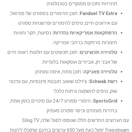
תחרויות ותכנים ממוקדים בטכנולוגיה.
Fanduel TV Extra:
תוכן ההימורים בספורט של פנדואל,
עם אירועים חיים, טיפים להימורים ופרשנויות ספורט.
הרפתקאות אמריקאיות נהדרות:
נסיעות, חקר וחוויות
חיצוניות מרתקות ברחבי אמריקה.
טלוויזיה תכשיטים:
תוכן תכשיטים עם חלונות ראווה חיים
של אבני חן, אביזרים ועסקאות בלעדיות.
טלוויזיה פאניקה:
תוכן מתח, אימה ומותחן.
רשת Schwab:
צ'רלס שוואב תובנות פיננסיות, עם עדכוני
שוק, טיפים להשקעה וניתוח כלכלי.
SportsGrid:
הימורי ספורט 24/7 עם סיכויים בזמן אמת,
בחירות מומחים וכיסוי ספורט מעמיק.
עם הערוצים החדשים הללו שנוספו לסגל שלה, Sling TV
Freestream יפעל כעת מעל 650 ערוצים בחינם שתוכלו ליהנות