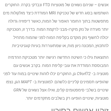
אנשים – שניהם נשאים של מוטציות FTD ונבדקי בקרה. החוקרים
השתמשו בסוג חדש של טכניקת MRI המודדת כיצד מולקולות מים
מתפשטות בתוך החומר האפור של המוח, כאשר דיפוזיה גדולה
יותר מעידה על נזק מיקרו-מבני לרקמת המוח. בדרך זו, הטכניקה
יכולה לחשוף נזק מוקדם בקליפת המוח לפני שהמוח מתחיל
להתכווץ, המכונה ניוון מוח, או שמתעוררות בעיות קוגניטיביות.
התוצאות גילו כי השיטה החדשה רגישה יותר מטכניקת ההדמיה
המבוססת המודדת את עובי קליפת המוח. בקרב אנשים עם
מוטציה ב-
C9orf72
גן, החוקרים יכלו לזהות שינויים במוח עוד לפני
שהופיעו תסמינים קליניים כלשהם. למוטציות ב-
MAPT
הגן, נצפו
שינויים בשלבי סימפטומים קלים, ואילו אצל נשאים של
GRN
מוטציות, שינויים הופיעו רק בשלבים מתקדמים יותר.
זיהוי אנשים בסיכון