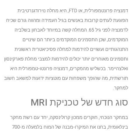
דמנציה פרונטמפורלית, או FTD, היא מחלה נוירודגנרטיבית
הפוגעת לעתים קרובות באנשים בגיל העמידה ומהווה גורם שכיח
לדמנציה לפני גיל 65. המחלה קשה במיוחד לאבחון בשלביה
המוקדמים, שכן התסמינים המוקדמים ביותר הם שינויים
התנהגותיים ועשויים להידמות למחלה פסיכיאטרית ראשונית
ותסמינים מאוחרים יותר יכולים להידמות למצבי מחלת פארקינסון
ואלצהיימר. בכשליש מהמקרים, דמנציה פרונטו-טמפורלית היא
תורשתית, מה שהופך משפחות עם מוטציות ידועות למשאב חשוב
למחקר.
סוג חדש של טכניקת MRI
במחקר הנוכחי, חוקרים ממכון קרולינסקה, יחד עם רשת מחקר
בינלאומית, בחנו את המיקרו-מבנה של המוח בלמעלה מ-700