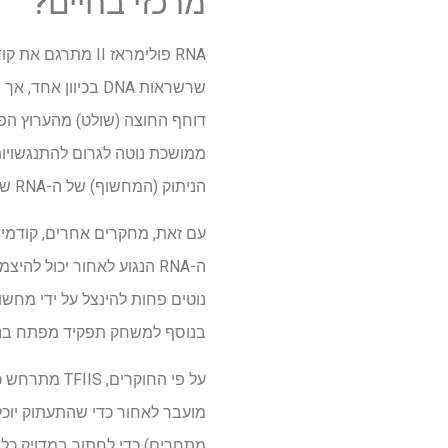
מרכזי בחיים?
הניתוק (המחשוף) של ה-RNA שחולץ, ה"נמשך לאחור". זה מפנה את הדרך ל-RNA פולימראז II לחדש את קריאת הקוד קדימה.
ה-RNA הנגוע לאחור יכול ל
בנוסף למשחק תפקיד מפתח בנתיבי תיקון DNA, עשויה להגביר או להוריד את פעולת הגנ