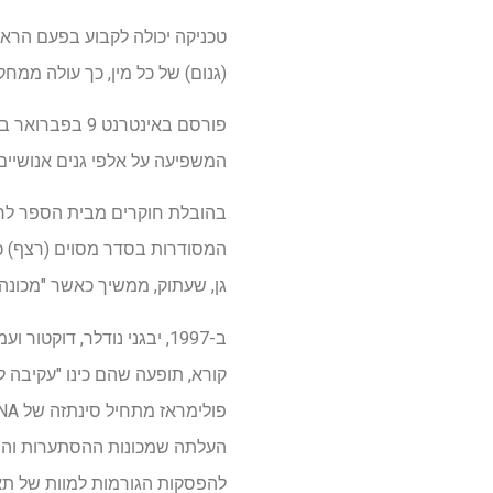
טכניקה יכולה לקבוע בפעם הראשו
(גנום) של כל מין, כך עולה ממח
פורסם באינטרנט 9 בפברואר ב
המשפיעה על אלפי גנים אנושיים
המסודרות בסדר מסוים (רצף) כד
גן, שעתוק, ממשיך כאשר "מכונה" חלבונית בשם RNA פולימראז II מתקתקת בשרשרת ה-
להפסקות הגורמות למוות של תאים