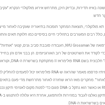
נה באיזו תדירות, ובדיוק היכן, מתרחש אירוע מולקולרי הנקרא "עקי
קר חדש.
תא מולקולרי,
תוצאות המחקר תומכות בתיאוריה שעקיבה לאחור מייצג
, כולל רבים המעורבים בתהליכי חיים בסיסיים כמו חלוקת תאים וה
י לקודד את השרטוטים של רוב האורגניזמים. הן בבני אדם והן בחייד
DNA, וקוראת הוראות גנטיות בכיוון אחד.
ב-1997, יבגני נודלר, דוקטור ועמיתיו פרסמו מאמר שהראה ש-RNA פו
פולימראז מתחיל סינתזה של RNA או כאשר הוא נתקל ב-DNA פגום כדי לפנות מ
 בשרשראות ה-DNA.