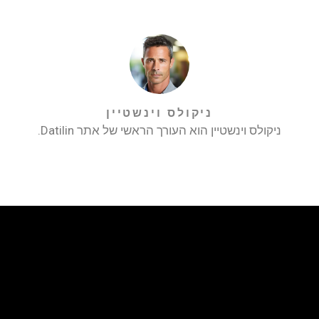
ניקולס וינשטיין
ניקולס וינשטיין הוא העורך הראשי של אתר Datilin.