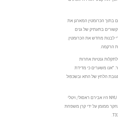
היסטונים – "סלילי" חלבונים ששרשרות DNA עוטפות סביבם בתוך הכרומטין המארגן את
קשורים בתעתיק של גנים
י לבנות מחדש את הכרומטין.
ת הרקמה.
עם הפונקציות העלולות להיות שימושיות שלו, מעקב לאחור מתמשך עלול לגרום גם לנזק ל-DNA ולתקלות גנטיות אחרות
. "אנו משערים כי מדידת
תגובת הלחץ של התא ובשכפול
יחד עם יאנג ונודלר, מחברי המחקר מהמחלקה לביוכימיה ופרמקולוגיה מולקולרית ב-NYU Langone Health היו אבירם ראסולי, ויטלי
 המחקר ממומן על ידי קרן משפחת