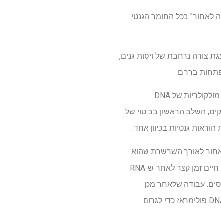
בה לאחור" בכל החומר הגנטי
ת צורה נרחבת של ויסות גנים,
תפתחות ברחם.
בהובלת חוקרים מבית הספר לרפואה של NYU Grossman, העבודה סובבת סביב גנים, קטעי "אותיות" מולקולריות של DNA
קים, השלב הראשון בביטוי של
לימראז יכול לפעמים להחליק לאחור לאורך השרשרת שהוא
קורא, תופעה שהם כינו "עקיבה לאחור". מחקרים מאז הראו שחזרה לאחור מתרחשת מדי פעם בתאים חיים זמן קצר לאחר ש-RNA
קום לאנזימי תיקון נכנסים. עבודה שלאחר מכן
העלתה שמכונות ההסתערות והתיקון נאלצו לעבוד במהירות ולהתפוגג, אחרת היא עלולה להתנגש ב-DNA פולימראז כדי לגרום