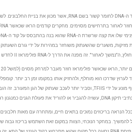
RNA פולימראז II מתרגם את קוד ה-DNA לחומר קשור בשם RNA, אשר מכו
היצמד לערוץ שדרכו הוא מוחלף, ולהחזיק אותו במקומו זמן רב יותר. קומפ
נוטים פחות להינצל על ידי מחשוף מונע על ידי TFIIS, וסביר יותר לעכב שעתוק של 
ים כמנגנון רגולטורי מרכזי.
מתחרים) כדי לחתוך במדויק כל פיסת RNA נסוגה בכל מקום שהוא מתרחש בקוד הגנטי 