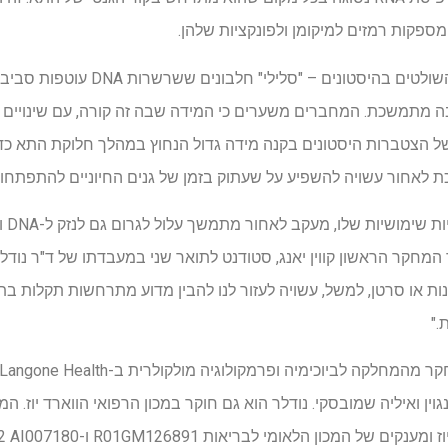
ומספקות רמזים למיקומן ולפונקציות שלהן.
צוות המחקר מצא גם כי הגנים השולטים ב
יבה מתמשכת. המחברים משערים כי המידה שבה זה קורה, עם שינויים 
של הצטברות היסטונים בקנה מידה גדול הנחוץ במהלך חלוקת התא כד
לאחור עשויה להשפיע על שעתוק בזמן של גנים החיוניים להתפתחו
"יחד 
מחקר הראשון קווין יאנג, סטודנט לתואר שני במעבדתו של ד"ר נודלר
ת או סרטן, למשל, עשויה לעזור לנו להבין מדוע מתרחשות תקלות ב
."
נגוין ואיליה שמובסקי. נודלר הוא גם חוקר במכון הרפואי הווארד יוז.
ל המכון הלאומי לבריאות R01GM126891 ו-T32 AI007180.