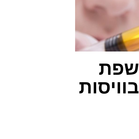
ושפת
וויסות