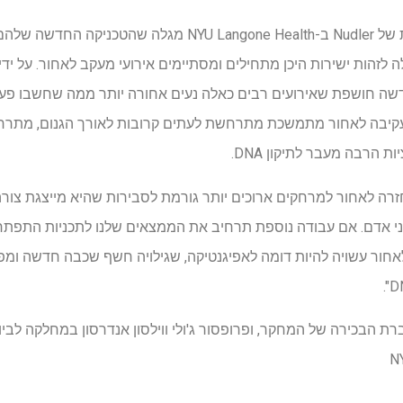
Sequencing (LORA), יכולה לזהות ישירות היכן מתחילים ומסתיימים אירועי מעקב לאחור
שה חושפת שאירועים רבים כאלה נעים אחורה יותר ממה שחשבו פעם, 
קיבה לאחור מתמשכת מתרחשת לעתים קרובות לאורך הגנום, מתרחש
ות הרבה מעבר לתיקון DNA.
רה לאחור למרחקים ארוכים יותר גורמת לסבירות שהיא מייצגת צורה
בני אדם. אם עבודה נוספת תרחיב את הממצאים שלנו לתכניות התפתח
לאחור עשויה להיות דומה לאפיגנטיקה, שגילויה חשף שכבה חדשה ומפת
ברת הבכירה של המחקר, ופרופסור ג'ולי ווילסון אנדרסון במחלקה לביו