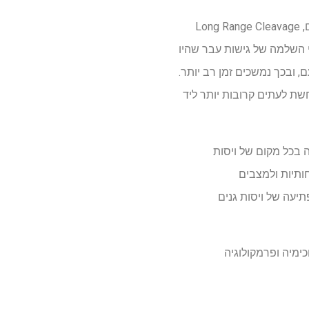
כעת מחקר חדש בראשות הצוות של Nudler ב-NYU Langone Health מגלה שהטכניקה החדשה שלהם, Long Range Cleavage
. על ידי השלמה של גישות עבר שהיו
ובכך נמשכים זמן רב יותר.
ת לעתים קרובות יותר ליד
 בכל מקום של ויסות
ותיות ולמצבים
יעה של ויסות גנים
כימיה ופרמקולוגיה