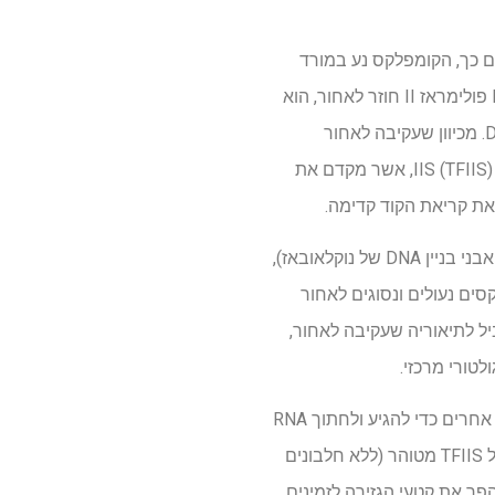
ון את בניית החלבונים. לשם כך, הקומפלקס נע במורד
שרשראות DNA בכיוון אחד, אך חוזר לאחור בתרחישים מסוימים. מחקרים קודמים הראו שכאשר RNA פולימראז II חוזר לאחור, הוא
דוחף החוצה (שולט) מהערוץ הפנימי שלו את קצה שרשרת ה-RNA שהוא בנה בהתבסס על קוד ה-DNA. מכיוון שעקיבה לאחור
ממושכת נוטה לגרום להתנגשויות מזיקות, משערים שהשעתוק משוחזר במהירות על ידי גורם השעתוק IIS (TFIIS), אשר מקדם את
עם זאת, מחקרים אחרים, קודמים יותר, הראו שכאשר פולימראז חוזר מעבר למרחק מסוים (למשל 20 אבני בניין DNA של נוקלאובאז),
לקסים נעולים ונסוגים לאחור
הגן המעורב. זה הוביל לתיאוריה שעקיבה לאחור,
על פי החוקרים, TFIIS מתרחש ככל הנראה בריכוזים נמוכים בתאים חיים, ומתחרה עם מאות חלבונים אחרים כדי להגיע ולחתוך RNA
מועבר לאחור כדי שהתעתוק יוכל להמשיך. במחקר הנוכחי, הצוות במקום זאת השתמש בריכוז גבוה של TFIIS מטוהר (ללא חלבונים
של התא. זה הפך את קטעי הגזירה לזמינים