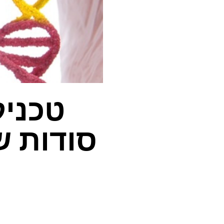
טכניק
סודות ש