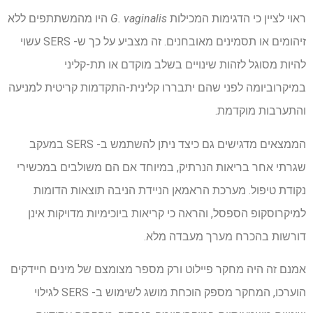
ראוי לציין כי הדגימות המכילות
G. vaginalis
היו מהמשתתפים ללא
זיהומים או תסמינים מאובחנים. זה מצביע על כך ש- SERS עשוי
להיות מסוגל לזהות שינויים בשלב מוקדם או תת-קליני
במיקרוביומה לפני שהם יתבררו קלינית-התקדמות קריטית למניעה
והתערבות מוקדמת.
הממצאים מדגישים גם כיצד ניתן להשתמש ב- SERS במעקב
שגרתי אחר בריאות הנרתיק, במיוחד אם הם משולבים במכשירי
נקודת טיפול. מערכת הראמאן הניידת הניבה תוצאות הדומות
למיקרוסקופ הספסל, והראה כי קריאות ביוכימיות מדויקות אינן
דורשות בהכרח מערך מעבדה מלא.
אמנם זה היה מחקר פיילוט ורק מספר מצומצם של מינים חיידקים
הוערכו, המחקר מספק הוכחת מושג לשימוש ב- SERS לגילוי