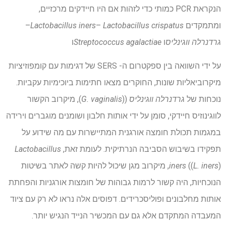
הנקראת PCR כמותי כדי לזהות אם היו חיידקים מרכזיים,
ומתמקדים
Lactobacillus crispatus
–
Lactobacillus iners
–
גרדנרלה ווגינליס
ו
Streptococcus agalactiae
ו
על ידי השוואה בין ספקטרום ה- SERS של דגימות עם קומפוזיציות
מיקרוביאליות שונות, החוקרים מצאו חתימות ביוכימיות עקביות.
נוכחות של
גרדנרלה ווגינליס
((
G. vaginalis
), מיקרוב הקשור
לווגינוזיס חיידקי, סומן על ידי אותות חלבון ושומנים מוגברים וירידה
במגמות תכולת חומצה אורגנית המתיישרות עם מה שידוע על
תפקידו בשיבוש הסביבה הנרתיקית. לעומת זאת,
Lactobacillus
L. iners
((
iners
), מיקרוב מגן שיכול להיות קשה לאתר בשיטות
הנוכחיות, היה קשור לרמות גבוהות של חומצות אורגניות והפחתת
אותות מחלבונים ופוליסכרידים. דפוסים אלה נראו לא רק עם ציוד
המעבדה המתקדם אלא גם עם המכשיר הנייד הנגיש יותר.