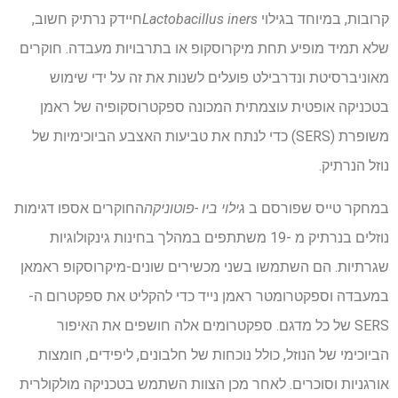
קרובות, במיוחד בגילוי
Lactobacillus iners
חיידק נרתיק חשוב,
שלא תמיד מופיע תחת מיקרוסקופ או בתרבויות מעבדה. חוקרים
מאוניברסיטת ונדרבילט פועלים לשנות את זה על ידי שימוש
בטכניקה אופטית עוצמתית המכונה ספקטרוסקופיה של ראמן
משופרת (SERS) כדי לנתח את טביעות האצבע הביוכימיות של
נוזל הנרתיק.
במחקר טייס שפורסם ב
גילוי ביו -פוטוניקה
החוקרים אספו דגימות
נוזלים בנרתיק מ -19 משתתפים במהלך בחינות גינקולוגיות
שגרתיות. הם השתמשו בשני מכשירים שונים-מיקרוסקופ ראמאן
במעבדה וספקטרומטר ראמן נייד כדי להקליט את ספקטרום ה-
SERS של כל מדגם. ספקטרומים אלה חושפים את האיפור
הביוכימי של הנוזל, כולל נוכחות של חלבונים, ליפידים, חומצות
אורגניות וסוכרים. לאחר מכן הצוות השתמש בטכניקה מולקולרית