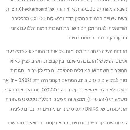
(שבעה משתתפים). בעזרת גירוי חזותי של Checkerboard, הצוות
רשם שינויים ברמות החמצן בדם ובפעילות OXCCO מהקליפה
הוויזואלית. לאחר מכן הם השוו את תגובות המוח הללו עם ציוני
בדיקות קוגניטיביות סטנדרטיות.
הניתוח העלה כי תכונות מסוימות של אותות המוח-SuC כמשרעת
ועיכוב השיא של התגובה משתנה בין קבוצות. חשוב לציין, כאשר
החוקרים השתמשו במודלים סטטיסטיים כדי לקשר בין תגובות
מוח לביצועים קוגניטיביים, המתאם הקנוני היה חזק (r = 0.902). אך
כאשר לא נכללו אמצעים הקשורים ל- OXCCO, המתאם צנח באופן
משמעותי (r = 0.687). ממצא זה מציע כי הכללת OXCCO משפרת
את יכולתם של BNIRS לתפוס שינויים מוחיים רלוונטיים קלינית.
למרות שמחקר פיילוט זה היה בקבוצה קטנה, התוצאות מדגישות