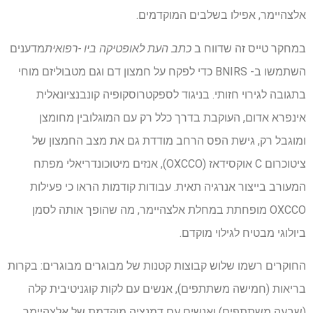
אלצהיימר, אפילו בשלבים המוקדמים.
במחקר טייס זה שדווח ב
כתב העת לאופטיקה ביו -רפואית
מדענים
השתמשו ב- BNIRS כדי לפקח על חמצון דם וגם מטבוליזם מוחי
בתגובה לגירוי חזותי. בניגוד לספקטרוסקופיה קונבנציונאלית
אינפרא אדום, העוקבת בדרך כלל רק עם המוגלובין מחומצן
ומוגבל רק, גישת הפס הרחב מודדת גם את מצב החמצון של
ציטוכרום C אוקסידאז (OXCCO), אנזים מיטוכונדריאלי מפתח
המעורב בייצור אנרגיה תאית. עבודות קודמות הראו כי פעילות
OXCCO מופחתת במחלת אלצהיימר, מה שהופך אותה לסמן
ביולוגי מבטיח לגילוי מוקדם.
החוקרים רשמו שלוש קבוצות קטנות של מבוגרים מבוגרים: בקרות
בריאות (חמישה משתתפים), אנשים עם לקות קוגניטיבית קלה
(שבעה משתתפים) ואנשים עם דמנציה מוקדמת של אלצהיימר