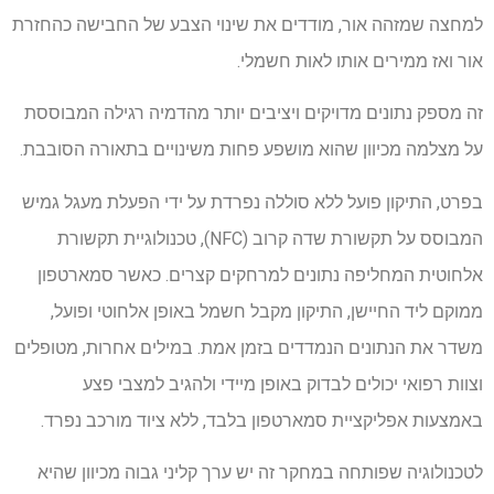
למחצה שמזהה אור, מודדים את שינוי הצבע של החבישה כהחזרת
אור ואז ממירים אותו לאות חשמלי.
זה מספק נתונים מדויקים ויציבים יותר מהדמיה רגילה המבוססת
על מצלמה מכיוון שהוא מושפע פחות משינויים בתאורה הסובבת.
בפרט, התיקון פועל ללא סוללה נפרדת על ידי הפעלת מעגל גמיש
המבוסס על תקשורת שדה קרוב (NFC), טכנולוגיית תקשורת
אלחוטית המחליפה נתונים למרחקים קצרים. כאשר סמארטפון
ממוקם ליד החיישן, התיקון מקבל חשמל באופן אלחוטי ופועל,
משדר את הנתונים הנמדדים בזמן אמת. במילים אחרות, מטופלים
וצוות רפואי יכולים לבדוק באופן מיידי ולהגיב למצבי פצע
באמצעות אפליקציית סמארטפון בלבד, ללא ציוד מורכב נפרד.
לטכנולוגיה שפותחה במחקר זה יש ערך קליני גבוה מכיוון שהיא