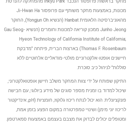
מחקר בראשות פרופסור הנכבד Inkyu Park מהמחלקה להנדסת
מכונות, באמצעות מחקר משותף עם פרופסור Ji-Hwan Ha
מהאוניברסיטה הלאומית Hanbat (הנשיא Yongjun Oh), החוקר
Junho Jeong ממכון קוריאה למכונות וחומרים (הנשיא Gau Seog-
Hyeon Technology of California Institute of California;
Thomas F. Rosenbaum) בארצות הברית, פיתחה "מדבקת
חיישנים אופטו-אלקטרוניים מולטי-מודאליים אלחוטיים ללא
סוללות" לניהול כיב סוכרת.
התיקון שפותח על ידי צוות המחקר משלב חיישן אופטואלקטרוני,
שיכול למדוד בו זמנית מספר סוגים של מידע ביולוגי, עם חבישה
פונקציונלית. הוא יכול לנתח ריכוז גלוקוז, חומציות (pH, אינדיקטור
לריכוז יוני מימן) ושינויי טמפרטורה במקום הפצע בזמן אמת,
ומטופלים יכולים לבדוק את מצבם בעצמם באמצעות סמארטפון.