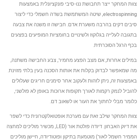
צוות המחקר ייצר תחבושת ננו-סיבי פונקציונלית באמצעות
electrospinning, שיטה המשתמשת בשדה חשמלי כדי ליצור
סיבים דקים בהרבה משערת אדם. חבישה זו משנה את צבעה
בתגובה לעלייה בגלוקוז ולשינויים בחומציות המופיעים בפצעים
בכף הרגל הסוכרתית.
במילים אחרות, אם מצב הפצע מחמיר, צבע החבישה משתנה,
מה שמאפשר לבדוק בקלות את אותות הסכנה בעין בלתי מזוינת.
באמצעות זה, ניתן לזהות ולעקוב אחר סימנים חריגים שעלולים
להוביל לנמק רקמות לאורך תקופות ארוכות באופן לא פולשני,
כלומר מבלי לחתוך את העור או לשאוב דם.
צוות המחקר שילב זאת עם מערכת אופטואלקטרונית כדי לשפר
את דיוק האבחון. דיודה פולטת אור (LED, מכשיר מוליכים למחצה
הממיר חשמל לאור) מוטמעת בתיקון ופוטודיודה, חיישן מוליכים