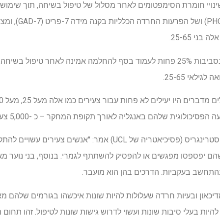
ויי חומרת הסימפטומים לאחר מסלול של טיפול בשיחה, תוך שימוש ב
בריאות המטופלים 9-פר
ני 25-65.
ילאי 25-65.
לוגית שלהם באנגליה לאורך תקופת המחקר – כ -5,000 צעירים בכל שנה.
הסופר הבכיר פרופסור ארגריס סטרינגריס (פסיכיאטריה של UCL) אמר: "א
שהם יפספסו מפגשים או להפסיק להשתתף לגמרי. בנוסף, בני נוער מא
התחשב בעקביות. הדרכים בהן הוא מועבר.
מדיכאון ובעיות חרדה שעלולות להיות שונות איכשהו בגורמים שלהם מ
היות בעלי סיבות שונות ועשוי לדרוש גישות שונות לטיפול. זהו תחו