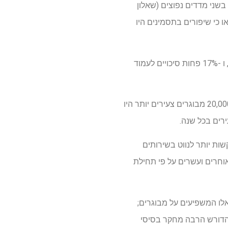
שני מדדים נפוצים (שאלון
יטי (PHQ-9) ושל הפרעות החרדה הכלליות בקנה מידה 7-פריט (GAD-7), ומצאו כי שיפורים בתסמינים היו
אנשים בגילאי 16-24 שנים היו בסביבות 25% פחות לעמוד בסף להחלמה אמינה לאחר טיפול בשיחה, ו -17% פחות סיכויים לעמוד
צוות המחקר העריך כי אם טיפולים מדברים היו יעילים לא פחות עבור צעירים כמו אלה מעל 25, מעל 20,000 מבוגרים צעירים יותר היו
נשים צעירים עשויים להתקשות יותר לנווט בשירותים
וחרים ועשרים על פי תחילת
אלו המשפיעים על מבוגרים;
ם הדורש הרבה מחקר בסיסי