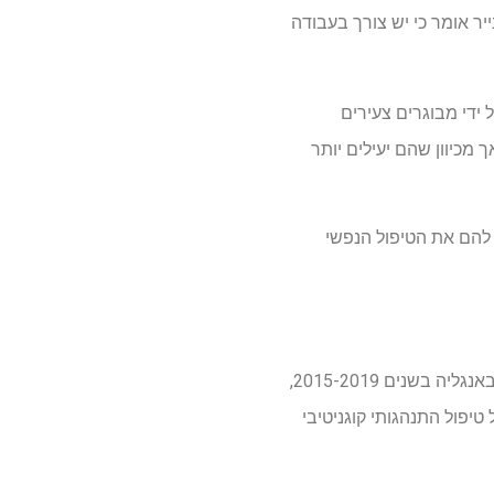
יר אומר כי יש צורך בעבודה
 ידי מבוגרים צעירים
ם למבוגרים צעירים יותר, אך מכיוון שהם יעילים יותר
 להם את הטיפול הנפשי
המחקר השתמש בנתונים של 1.5 מיליון אנשים שהשתתפו ב- NHS מדברים על שירותי חרדה ודיכאון באנגליה בשנים 2015-2019,
16-2. טיפולים מדברים המוצעים על ידי ה- NHS יכולים לכלול טיפול התנהגותי קוגניטיבי