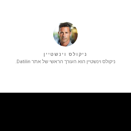
ניקולס וינשטיין
ניקולס וינשטיין הוא העורך הראשי של אתר Datilin.