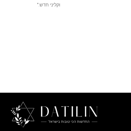
וקליני חדש."