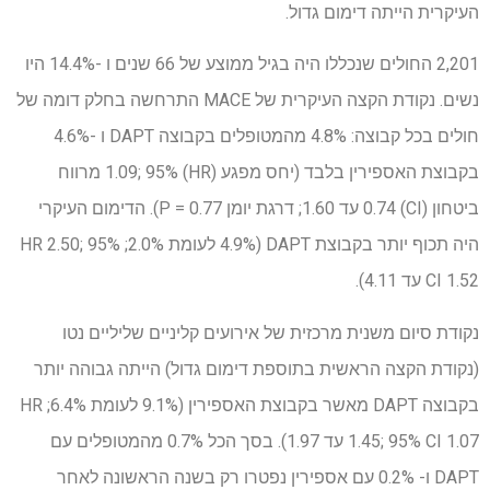
העיקרית הייתה דימום גדול.
2,201 החולים שנכללו היה בגיל ממוצע של 66 שנים ו -14.4% היו
נשים. נקודת הקצה העיקרית של MACE התרחשה בחלק דומה של
חולים בכל קבוצה: 4.8% מהמטופלים בקבוצה DAPT ו -4.6%
בקבוצת האספירין בלבד (יחס מפגע (HR) 1.09; 95% מרווח
ביטחון (CI) 0.74 עד 1.60; דרגת יומן P = 0.77). הדימום העיקרי
היה תכוף יותר בקבוצת DAPT (4.9% לעומת 2.0%; HR 2.50; 95%
CI 1.52 עד 4.11).
נקודת סיום משנית מרכזית של אירועים קליניים שליליים נטו
(נקודת הקצה הראשית בתוספת דימום גדול) הייתה גבוהה יותר
בקבוצה DAPT מאשר בקבוצת האספירין (9.1% לעומת 6.4%; HR
1.45; 95% CI 1.07 עד 1.97). בסך הכל 0.7% מהמטופלים עם
DAPT ו- 0.2% עם אספירין נפטרו רק בשנה הראשונה לאחר