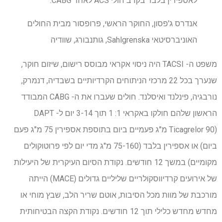
לאספירין בלבד בקרב חולי ACS לאחר CABG. "
אנדרס ג'פסון, החוקר הראשי, פרופסור מבית החולים
האוניברסיטאי Sahlgrenska, גותנבורג, שוודיה
משפט ה- TACSI היה ניסוי אקראי מבוסס רישום, שיזום חוקר,
שנערך בכל 22 מרכזי הניתוחים הקרדיותיים בשבדיה, דנמרק,
נורבגיה, פינלנד ואיסלנד. חולים שעברו את ה- CABG המבודד
הראשון שלהם חולקו באקראי 1: 1 תוך 3-14 יום ל- DAPT
(Ticagrelor 90 מ"ג פעמיים ביום בתוספת אספירין 75 מ"ג פעם
ביום) או אספירין בלבד (75-160 מ"ג מדי יום לפי פרוטוקולים
מקומיים) במשך 12 חודשים. נקודת הסיום העיקרית של היעילות
של אירועים קרדיווסקולריים שליליים גדולים (MACE) הייתה
מורכבת של מוות מכל הסיבות, אוטם שריר הלב, שבץ מוחי או
מחדש מחדש כלילי תוך 12 חודשים. נקודת הקצה הבטיחותית