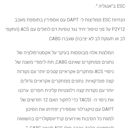
ESC ב"אנגליה ".
הנחיות ESC ממליצות ל- DAPT עם אספירין בתוספת מעכב
P2Y12 על פני טיפול יחיד נגד טסיות דם לחולים עם ACS (התקפי
לב או תעוקת לב לא יציבה) שעברו CABG.
המלצות אלה מבוססות בעיקר על אקסטרפולציה של
נתונים ממחקרים שאינם CABG, תת-לימודי משנה של
ניסויי ACS ומחקרים אקראיים קטנים יותר עם נקודות
קצה פונדקאיות. נתונים ממחקרים אקראיים גדולים
יותר עם נקודות קצה רלוונטיות קלינית חסרים. ערכנו
את ניסוי ה- TACSI כדי לחקור האם 12 חודשים של
DAPT עם טיקגרלור ואספירין יפחיתו את הסיכון
למוות כל הסיבות ואירועים קרדיווסקולריים בהשוואה