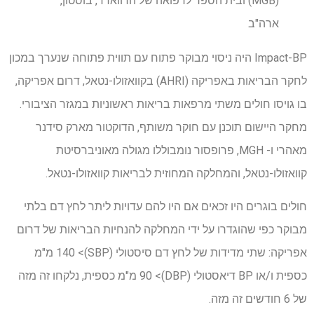
(MGB) ובית הספר לרפואה של הרווארד, בוסטון,
ארה"ב
Impact-BP היה ניסוי מבוקר פתוח עם תווית פתוחה שנערך במכון
לחקר הבריאות באפריקה (AHRI) בקוואזולו-נטאל, דרום אפריקה,
בו גויסו חולים משתי מרפאות בריאות ראשוניות במגזר הציבורי.
מחקר היישום תוכנן עם חוקר משותף, הדוקטור מארק סידנר
מאהרי ו- MGH, פרופסור נומבוללו מגולה מאוניברסיטת
קוואזולו-נטאל, והמחלקה המחוזית לבריאות קוואזולו-נטאל.
חולים בוגרים היו זכאים אם היו להם עדויות ליתר לחץ דם בלתי
מבוקר כפי שהוגדרו על ידי המחלקה להנחיות הבריאות של דרום
אפריקה: שתי מדידות של לחץ דם סיסטולי (SBP)> 140 מ"מ
כספית ו/או BP דיאסטולי (DBP)> 90 מ"מ כספית, נלקחו זה מזה
של 6 חודשים זה מזה.