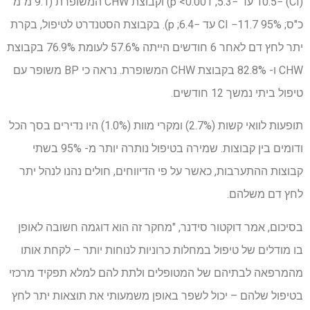
(CI) −10.5 עד −5.3; p <0.001) וקבוצת CHW המשופרת (9.1 מ"מ
כ"ס; 95% CI −11.7 עד −6.4; p). בקבוצת הסטנדרט לטיפול, בקרת
יתר לחץ דם לאחר 6 חודשים הייתה 57.6% לעומת 76.9% בקבוצת
CHW ו- 82.8% בקבוצת CHW המשופרת. נראה כי BP משופר עם
טיפול ביתי נמשך 12 חודשים.
תופעות לוואי קשות (2.7%) ומקרי מוות (1.0%) היו נדירים בסך הכל
ודומים בין קבוצות. שמירה בטיפול נותרה יותר מ- 95% בשתי
קבוצות ההתערבות, כאשר על פי הדיווחים, חולים נהנו לנהל יתר
לחץ דם משלהם.
בסיכום, אמר דוקטור סידנר, "מחקר זה הוא דוגמה חשובה לאופן
בו מודלים של טיפול במחלות כרוניות לנוחות יותר – לקחת אותו
מהמרפאה לבתיהם של המטופלים ולתת להם למלא תפקיד מרכזי
בטיפול שלהם – יכול לשפר באופן משמעותי את תוצאות יתר לחץ