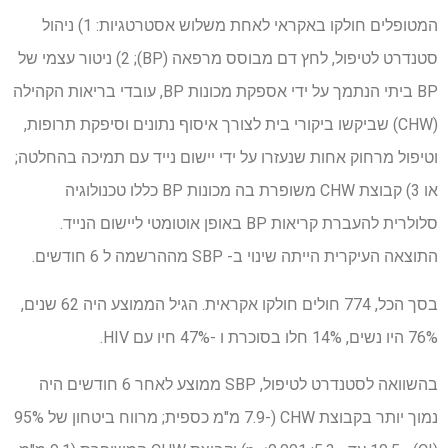
המטופלים חולקו באקראי לאחת משלוש אסטרטגיות: 1) ניהול
סטנדרט לטיפול, לחץ דם מבוסס מרפאה (BP); 2) ניטור עצמי של
BP ביתי הנתמך על ידי אספקת מכונות BP, עובדי בריאות הקהילה
(CHW) שביקשו ביקורי בית לצורך איסוף נתונים וסיפקת תרופות,
וטיפול מרחוק אחות שנעזרו על ידי יישום נייד עם תמיכה בהחלטה;
או 3) קבוצת CHW משופרת בה מכונות BP כללו טכנולוגיה
סלולרית להעברת קריאות BP באופן אוטומטי ליישום הנייד.
התוצאה העיקרית הייתה שינוי ב- SBP מההרשמה ל 6 חודשים.
בסך הכל, 774 חולים חולקו אקראית. הגיל הממוצע היה 62 שנים,
76% היו נשים, 14% חלו בסוכרת ו -47% חיו עם HIV.
בהשוואה לסטנדרט לטיפול, SBP ממוצע לאחר 6 חודשים היה
נמוך יותר בקבוצת CHW (-7.9 מ"מ כספית; מרווח ביטחון של 95%