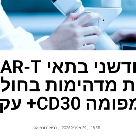
ת מדהימות בחולי
מה CD30+ עקשן
18:35
,
29 אפריל 2025
,
בריאות ורפואה