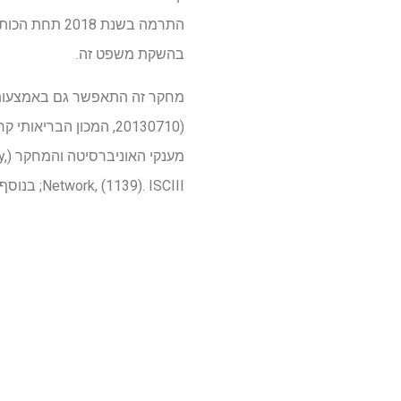
התרמה בשנת 8
בהשקת משפט זה.
מע
Network, (1139). ISCIII; בנוסף, המחקר נתמך על ידי בנק הדם והרקמות (BST).