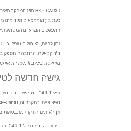
כעת ב
דָם
המפגשים המדעיים המשמעותיים
ד"ר קבאלרו, הרחבה זו תספק בס
מוחלטת בשלב II מעודדת אותנו להתקדם. תוצאות אלה מבטיחות מאוד לאוכלוסייה עם אפשרויות טיפול מוגבלות,"
גישה חדשה לטיפול CAR-T עבור CD30+
תאי CAR-T משמשים ככ
אך לעיתים רחוקות מתבטאות בת
טיפולי