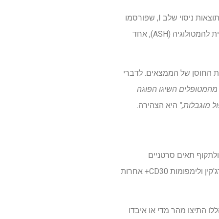
HSP-CAR30 הוא המחקר האירופי הראשון של CAR-T30 שהשלים בהצלחה את השלב הראשוני שלו. תוצאות ניסוי שלב I, שפורסמו
וממצאים מקדימים ממשפט שלב II הוצגו בישיבה השנתית של 2024 של האגודה האמריקאית להמטולוגיה (ASH), אחד
 חולים נוספים כלולים כדי לחזק את החוסן של הממצאים. לדברי
העובדה שמעל 55% מהמטופלים השיגו הפוגה
היא הצהירה.
 ולתקוף תאים סרטניים
ספציפיים. במקרה זה, HSP-Car30 נועד לכוון לחלבון CD30, שנמצא בתאי הגידול של לימפומה של הודג'קין ולימפומות CD30+ אחרות
ים הללו התיצו מהר מדי או איבדו