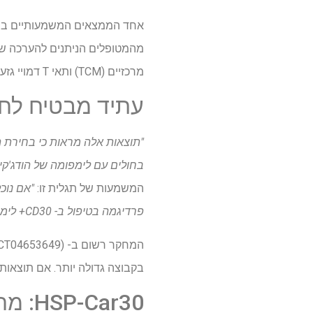
מרכזיים (TCM) ותאי T דמויי גזע (דמויי TSCM), הקשורים ליעילות הטיפול ועמידותו.
עתיד מבטיח לחו
בחולים עם לימפומה של הודג'קין
המשמעות של תגלית זו:
"אם נוכל
פרדיגמה בטיפול ב- CD30+ לימפומות עקשן. זה היה מביא תקווה לחולים רבים עם אפשרויות טיפוליות מוגבלות מאוד."
בקבוצה גדולה יותר. אם תוצאות
HSP-Car30: מחקר חלוצי באירופה