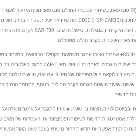
חוקרים מהמכון לחקר סנט פאו (IR סנט פאו), בשיתוף עם בית החולים סנט פאו ומכון המחקר
דָם
תוצאות הקליניות בקרב חולים מטופלים.
לימפומה של הודג'קין ולימפומות CD30+ אחרות הציבו אתגר משמעותי לקהילה הרפואית, 
טיפולים קונבנציונליים הראו עד כה יעילות מוגבלת. לאחר
ונו ושיעור הישנות הגבוה בקרב החולים. בנוסף, המספר הנמוך במיו
ות חדשים.
ימלית של טיפול CAR-T הכוללת אסטרטגיות חדשות לשיפור הפונקציונליות והעמידות של ת
זה ופותחת אפשרויות חדשות לחולים שהיו בעבר מעט מאוד אפשרויות