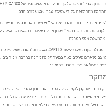
21) עם IL-7 ו- IL-15 יושמה כדי לקדם את התרחבות תאי T זיכרון ארוכת שני
ה מתמשכת מפני המחלה.
לא גם נשארים פעילים בגוף במשך תקופה ארוכה בהרבה. אנו רוצים 
ים לפעול אם ניסיון לסרטן להחזיר."
מחקר
יקט סנט פאו. קרן לוקמיה של ג'וזפ קרראס ומכון המחקר של ג'וזפ קר
ותי מהציוד הדרוש ומתן כספים לייצור תרופות לעשרת החולים הראשונים
דשות של תאים, שהותקנו בסנט פאו. כדי לממן את הראשון שבהם, קרן