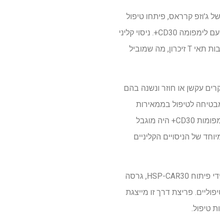
 לוקמיה של ג'וזפ קרראס, פיתחו טיפול
חדשני בתאי CAR-T הממוקדים לחלבון CD30 (HSP-CAR30), מה שהראה יעילות גבוהה בקרב חולים עם לימפומה CD30+. ניסוי קליני
מגלה כי טיפול חדש ב- CAR-T30 מקדם את התרחבות תאי T זיכרון, מה שמוביל
במיוחד במקרים עקשן או חוזר ונשנה בהם
ונה, טיפולי תאי CAR-T התגלו כאלטרנטיבה מבטיחה לטיפול בממאירות
המטולוגית, והשיגו תוצאות חיוביות מאוד בלוקאמיה ולימפומיות של תאי B. עם זאת, היישום שלהם ללימפומות CD30+ היה מוגבל
חד של הניסויים הקליניים
הודות להתקדמות בהנדסה גנטית ובביוטכנולוגיה, הצוות ב- IR Sant PAU התגבר על אתגרים אלה על ידי פיתוח HSP-CAR30, גרסה
אים טיפוליים. פריצת דרך זו מייצגת
 טיפול.