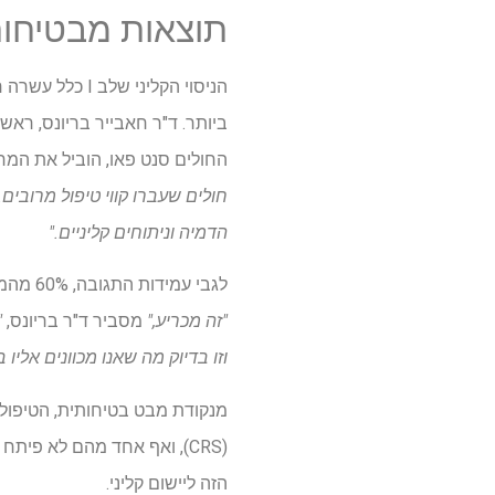
תוצאות מבטיחות 
החולים סנט פאו, הוביל את המח
הדמיה וניתוחים קליניים."
לגבי עמידות התגובה, 60% מהמטופלים שהשיגו תגובה מלאה נותרו בהפוגה ללא סימני הישנות לאחר מעקב חציוני של 34 חודשים.
"זה מכריע,"
מסביר ד"ר בריונס,
וזו בדיוק מה שאנו מכוונים אליו ב
(CRS), ואף אחד מהם לא פית
הזה ליישום קליני.