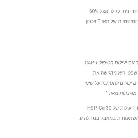
אחד הממצאים המשמעותיים ביותר של המחקר היה ההתמדה הגבוהה ב- vivo של תאי CAR30+, שנותרו ניתן לגילוי אצל 60%
מהמטופלים הניתנים להערכה שנה לאחר עירוי. יתר על כן, במהלך התרחבות השיא של תאי T, הייתה דומיננטיות של תאי T זיכרון
"תוצאות אלה מראות כי בחירת האפיטופ CD30 ושמירה על תאי T פחות מובחנים ex vivo עשויה לשפר את יעילות הטיפול CAR-T
משפט. היא מדגישה את
נו יכולים להסתכל על שינוי
המחקר רשום ב- ClinicalTrials.gov (NCT04653649) ונמצא כיום בשלב ניתוח מורחב כדי להעריך את היעילות של HSP-Car30
 משמעותית במאבק במחלה זו.