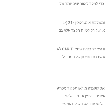
את יכולתם להילחם בסרטן לטווח הארוך. כדי להתגבר על כך, החוקרים אופטימיזציה של HSP-CAR30 כדי למקד לאזור יציב יותר של
בנוסף, שופץ תהליך הייצור כדי לשפר את האיכות וההתמדה של תאי T שהשתנו. אסטרטגיה חדשנית המשלבת אינטרלוקין -21 (IL-
ם. זה מבטיח כי הטיפול לא יעיל רק לטווח הקצר אלא גם
ד"ר לורה אסמקה, חוקרת בכירה ומנהלת בקרת איכות לייצור CART30, מסבירה: "מטרת אופטימיזציה זו היא להבטיח שתאי CAR-T לא
שמערכת החיסון של המטופל
ראס לוקמיה מילאו תפקיד מכריע
. בעניין זה, מכון ג'וזפ
 ג'וזפ קרראס השיקה קמפיין