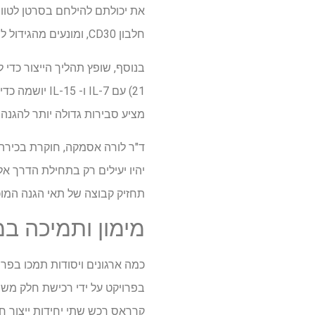
חלבון CD30, ומונעים מהגידול להתחמק מההתקפה על ידי שפיכת שברי CD30 לזרם הדם.
מציע סבירות גדולה יותר להגנ
יהיו יעילים רק בתחילת הדרך א
תחזיק קבוצה של תאי הגנה המוכנ
מימון ותמיכה ב
כמה ארגונים ויסודות תמכו בפרו
בפרויקט על ידי רכישת חלק משמע
קרראס רכש שתי יחידות ייצור ח