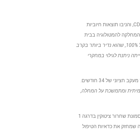
הניסוי הקליני שלב I כלל עשרה חולים עם לימפומה של הודג'קין קלאסי או עקשן או לימפומה של CD30+ T, והניבו תוצאות חיוביות
 האונקולוגי וההשתלות המטולוגי ב- IR סנט פאו וראש המחלקה להמטולוגיה בבית
"ההיבט המופלא ביותר הוא שיעור התגובה הכולל של 100%, שהוא נדיר ביותר בקרב
 המחלה לא הייתה ניתנת לגילוי במחקרי
 תאי CAR-T בגוף יש השפעה אמיתית ומתמשכת על המחלה,
מנקודת מבט בטיחותית, הטיפול הציג פרופיל חיובי, ללא רעילות מגבילה במינון. שישה מטופלים חוו תסמונת שחרור ציטוקין בדרגה 1
 מה שמחזק את כדאיות הטיפול