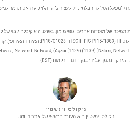
201 תחת הכותרת "מפעל הסלולר הבלתי ניתן לעצירה." קרן ג'וזפ קרראס תרמה למע
נקי האוניברסיטה והמחקר ( Netword, Netword, (Agaur (1139) (1139) (Nation, Networty
ניקולס וינשטיין
ניקולס וינשטיין הוא העורך הראשי של אתר Datilin.