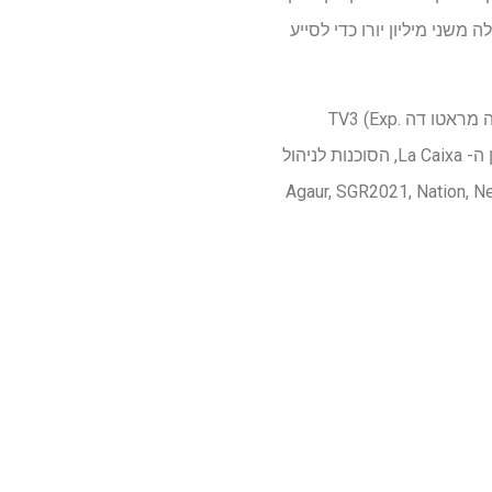
לה משני מיליון יורו כדי לסייע
מחקר זה התאפשר גם באמצעות תמיכה של מוסדות אחרים וגופי מימון. בפרט, היא קיבלה גיבוי של לה מראטו דה TV3 (Exp.
20130710), המכון הבריאותי קרלוס III (ISCIII FIS PI15/1383 ו- PI18/01023; האיחוד האירופי), קרן ה- La Caixa, הסוכנות לניהול
Agaur, SGR2021, Nation, Netword,,