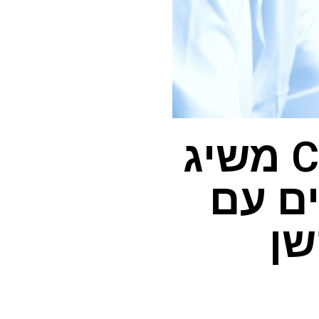
טיפול חדשני בתאי CAR-T משיג
ם עם