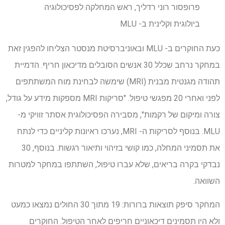
פרופסור רוני רדליך, ראש המחלקה לפסיכולוגיה
ביולוגית וקלינית ב- MLU
כעת החוקרים ב- MLU ובאוניברסיטת מנסטר הצליחו להפגין זאת
במחקר נרחב שכלל 30 אנשים הסובלים מדיכאון חריף. הדמיית
תהודה מגנטית מבנית (MRI) שימשה לבחינת מוח המשתתפים
לפני ואחרי 20 מפגשי טיפול. "סריקות MRI מספקות מידע על גודל,
צורה ומיקום של רקמות", מסבירה הפסיכולוגית אסתר זוויקי מ-
MLU. בנוסף לסריקות ה- MRI, נערכו ראיונות קליניים כדי לנתח
את תסמיני המחלה, כמו קושי בזיהוי ותיאור רגשות. בנוסף, 30
נבדקי בקרה בריאים, שלא עברו טיפול, השתתפו במחקר למטרות
השוואה.
המחקר סיפק תוצאות ברורות: 19 מתוך 30 החולים נמצאו כמעט
ולא היו תסמינים דיכאוניים חריפים לאחר הטיפול. החוקרים