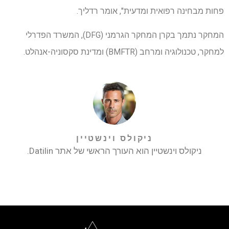
פחות מבחינה רפואית ומדעית", אומר רדליך.
המחקר נתמך בקרן המחקר הגרמני (DFG), המשרד הפדרלי
למחקר, טכנולוגיה ומרחב (BMFTR) ומדינת סקסוניה-אנהלט.
ניקולס וינשטיין
ניקולס וינשטיין הוא העורך הראשי של אתר Datilin.