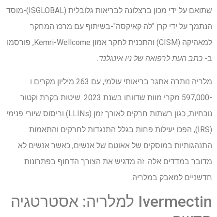
שתואם על ידי מכון ברצלונה לבריאות גלובלית (ISGLOBAL)-מוסד
הנתמך על ידי קרן "לה קאיקסה"-בשיתוף עם מרכז המחקר
למאהיקה (CISM) והתכנית לחקר אמון Kemri-Wellcome, פורסמו
ב-
כתב העת לרפואה של ניו אינגלנד.
מלריה נותרה אתגר בריאותי עולמי, עם 263 מיליון מקרים ו
-597,000 מקרי מוות שדווחו בשנת 2023. שיטות בקרת וקטור
נוכחיות, כגון רשתות חרקים לאורך זמן (LLINs) וריסוס שיורי פנימי
(IRS), הפכו יעילות פחות בגלל התנגדות לחרקים והתאמות
התנהגותיות במוסקים של אאוטם של אנשים, כאשר אנשים לא
מדובר במדדים אלה. זה מדגיש את הצורך הדחוף בפתרונות
חדשניים למאבק במלריה.
Ivermectin למלריה: אסטרטגיה