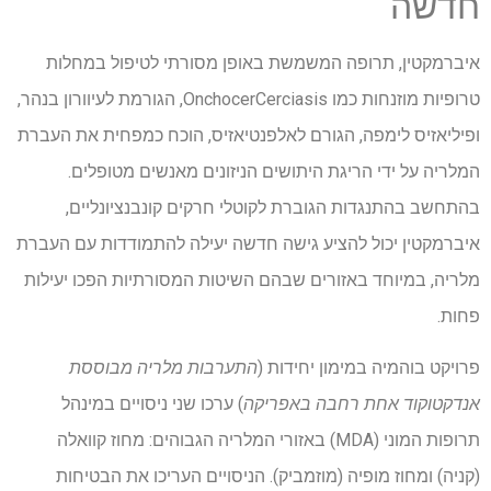
חדשה
איברמקטין, תרופה המשמשת באופן מסורתי לטיפול במחלות
טרופיות מוזנחות כמו OnchocerCerciasis, הגורמת לעיוורון בנהר,
ופיליאזיס לימפה, הגורם לאלפנטיאזיס, הוכח כמפחית את העברת
המלריה על ידי הריגת היתושים הניזונים מאנשים מטופלים.
בהתחשב בהתנגדות הגוברת לקוטלי חרקים קונבנציונליים,
איברמקטין יכול להציע גישה חדשה יעילה להתמודדות עם העברת
מלריה, במיוחד באזורים שבהם השיטות המסורתיות הפכו יעילות
פחות.
פרויקט בוהמיה במימון יחידות (
התערבות מלריה מבוססת
אנדקטוקוד אחת רחבה באפריקה
) ערכו שני ניסויים במינהל
תרופות המוני (MDA) באזורי המלריה הגבוהים: מחוז קוואלה
(קניה) ומחוז מופיה (מוזמביק). הניסויים העריכו את הבטיחות