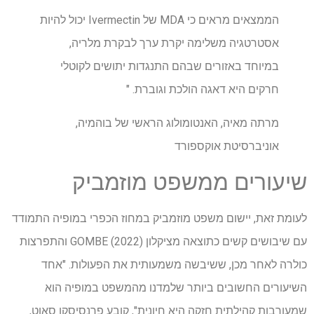
הממצאים מראים כי MDA של Ivermectin יכול להיות
אסטרטגיה משלימה יקרת ערך לבקרת מלריה,
במיוחד באזורים שבהם התנגדות יתושים לקוטלי
חרקים היא דאגה הולכת וגוברת. "
מרתה מאיה, האנטומולוג הראשי של בוהמיה,
אוניברסיטת אוקספורד
שיעורים ממשפט מוזמביק
לעומת זאת, יישום משפט מוזמביק במחוז הכפרי במופיה התמודד
עם שיבושים קשים כתוצאה מציקלון GOMBE (2022) והתפרצות
כולרה לאחר מכן, ששיבשה משמעותית את הפעולות. "אחד
השיעורים החשובים ביותר שלמדנו מהמשפט במופיה הוא
שמעורבות קהילתית חזקה היא חיונית", קובע פרנסיסקו סאוט,