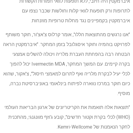
איברמקטין היה חיובי, ללא תופעות לוואי חמורות הקשורות
לתרופות ורק תופעות לוואי קלות וחולשות שכבר נצפו עם
איברמקטין בקמפיינים נגד מחלות טרופיות מוזנחות.
"אנו נרגשים מהתוצאות הללו", אומר קרלוס צ'אצ'ור, חוקר משותף
לפרויקט בוהמיה וחוקר איסגלובל בזמן המחקר. "איברמקטין הראה
הבטחה רבה בהפחתת העברת מלריה ויכולה להשלים אמצעי
בקרה קיימים. עם המשך המחקר, Ivermectin MDA יכול להפוך
לכלי יעיל לבקרת מלריה ואף לתרום למאמצי חיסול", צ'אקור, שהוא
כיום חוקר במרכז נווארה לפיתוח בינלאומי באוניברסיטת נברה,
מוסיף.
"תוצאות אלה תואמות את הקריטריונים של ארגון הבריאות העולמי
(WHO) לכלי בקרת וקטור חדשים", קובע ג'וזף מוונגנגי, מהתכנית
לחקר הנאמנות של Kemri-Wellcome.