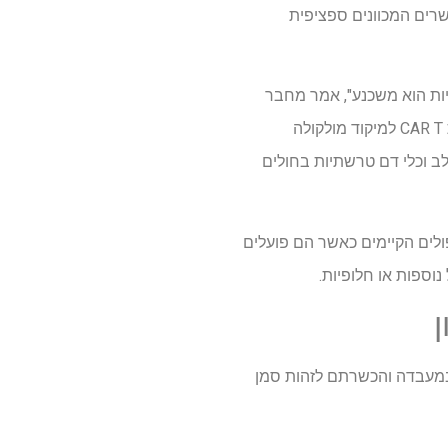
שרים המכוונים ספציפית
יות הוא משכנע", אמר מחבר
שותף Daniel J. Rader, MD, מומחה לשומנים וטרשת עורקים ויו"ר המחלקה לגנטיקה. "השימוש בגישת CAR T למיקוד מולקולה
ות לב וכלי דם טרשתיות בחולים
יחליף את הטיפולים הקיימים כאשר הם פועלים
נוספות או חלופיות.
ם. זה עובד על ידי הנדסת תאי T של מטופל עצמו במעבדה והכשרתם לזהות סמן