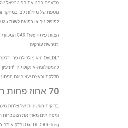
מדענים בחנו את הפוטנציאל של ט
לפיזיולוגיה או רפואה לשנת 2025. טרגים מרטיבים – במקום להסית – את הפעילות של תאי חיסון אחרים בקרבת מקום.
בטרשת עורקים.
הדלקת ובעצם יעצור את הפתוגנז
70 אחוז פחות רובד עורקים
OxLDL CAR-Treg ובדק אותה בעכברים שהיו בעלי נטייה גנטית לכולסטרול גבוה ולטרשת עורקים.