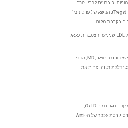
ניות ופיברוזיס לבבי, צורה
נוספת של מחלות לב. במחקר זה, החוקרים השתמשו בסוג אחר של תאי T הנקראים תאי T רגולטוריים (Tregs), הנושא של פרס נובל
הצוות פיתח CAR Treg המכוון ל-LDL מחומצן (OxLDL), הצורה העיקרית מעוררת הדלקת של כולסטרול LDL שמניעה הצטברות פלאק
"OxLDL היא מולקולה פרו-דלקתית, והדלקת הזו היא מה שמתחיל טרשת עורקים", הסביר המחבר הראשי רוברט שוואב, MD, מדריך
רום למערכת החיסון לראות OxLDL ולעורר תגובה אנטי דלקתית, זה יפחית את
בדיקות ראשוניות של צלחת מעבדה עם תאים אנושיים אישרו שה-Anti-OxLDL CAR Tregs מדכאים דלקת בתגובה ל-OxLDL,
ומפחיתים מאוד את הצטברות התאים שהם מאפיין מרכזי של פלאקים טרשתיים. לאחר מכן, הצוות הנדס גירסת עכבר של ה-Anti-