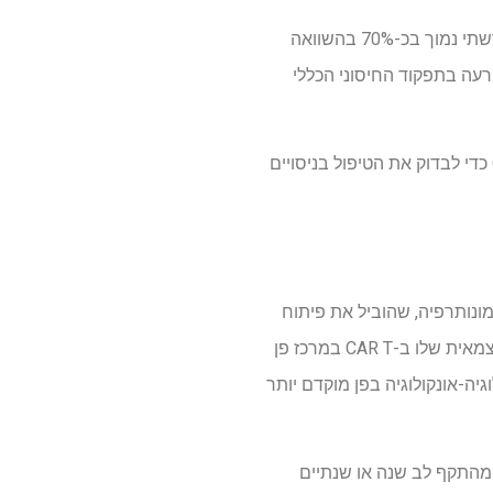
לאחר כ-12 שבועות של טיפול, לבבותיהם ואבי העורקים של העכברים המטופלים הראו עומס רובד טרשתי נמוך בכ-70% בהשוואה
למרות השפעה זו, לא הייתה הפרעה בתפקוד החיסוני הכללי
החוקרים ופן הקימו חברת spinout, Cartio Therapeutics, כדי להמשיך ולפתח את OxLDL CAR Tregs כדי לבדוק את הטיפול בניסויים
י, MD, הפרופסור ריצ'רד וו. ואג' לאימונותרפיה, שהוביל את פיתוח
הטיפול הראשון בתאי CAR T, שאושר על ידי ה-FDA בשנת 2017. פוסי המשיך את קריירת המחקר העצמאית שלו ב-CAR T במרכז פן
יה-אונקולוגיה בפן מוקדם יותר
 מהתקף לב שנה או שנתיים