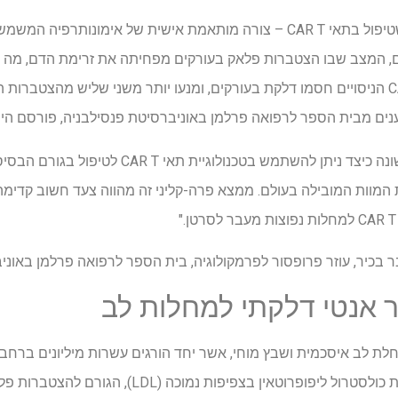
מחקר פרה-קליני חלוצי הראה שטיפול בתאי CAR T – צורה מותאמת אישית של אי
ים, המצב שבו הצטברות פלאק בעורקים מפחיתה את זרימת הדם, מה ש
בבדיקות בעכברים, תאי ה-CAR T הניסויים חסמו דלקת בעורקים, ומנעו יותר משני שליש 
ים מבית הספר לרפואה פרלמן באוניברסיטת פנסילבניה, פורסם הי
המחקר שלנו מראה לראשונה כיצד ניתן להשתמש בטכנולוג
המוות המובילה בעולם. ממצא פרה-קליני זה מהווה צעד חשוב קדי
חבר בכיר, עוזר פרופסור לפרמקולוגיה, בית הספר לרפואה פרלמן באונ
 אנטי דלקתי למחלות לב
 לב איסכמית ושבץ מוחי, אשר יחד הורגים עשרות מיליונים ברחבי 
הזמינים כוללים תרופות להפחתת כולסטרול ליפופרוטאין ב