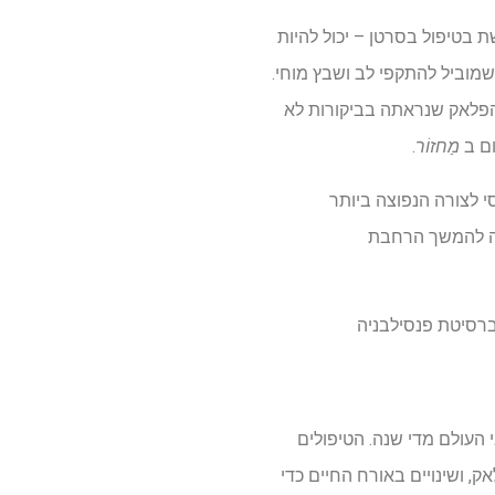
מונותרפיה המשמשת בטיפול בסרטן – יכול להיות
מוביל להתקפי לב ושבץ מוחי.
מהצטברות הפלאק שנראתה בביקורות לא
ום ב
מַחזוֹר
.
יית תאי CAR T לטיפול בגורם הבסיסי לצורה הנפוצה ביותר
מה להמשך הרחבת
יברסיטת פנסילבניה
העולם מדי שנה. הטיפולים
צפיפות נמוכה (LDL), הגורם להצטברות פלאק, ושינויים באורח החיים כדי