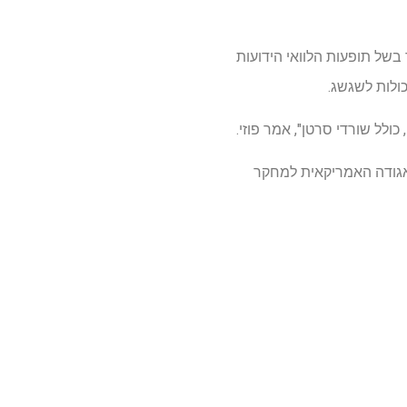
בשל תופעות הלוואי הידועות
ולות לשגשג.
לל שורדי סרטן", אמר פוזי.
גיה (T32HL007439), פרס ההכשרה של האגודה האמריקאית למחקר