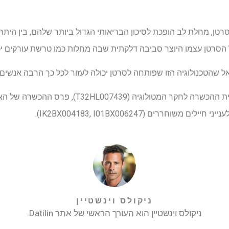
טן, מחלת לב הופכת לסיכון הבריאותי הגדול ביותר שלהם, בין היתר 
 הסרטן עצמו היוצר סביבה דלקתית שבה מחלות כמו טרשת עורקים יכ
שהטכנולוגיה הזו שפותחה לסרטן יכולה לעזור לכל כך הרבה אנשים, כו
המחקר מומן בחלקו על ידי תוכנית ההכשרה לחקר המטולו
שוחררים (IK2BX004183, I01BX006247).
ניקולס וינשטיין
ניקולס וינשטיין הוא העורך הראשי של אתר Datilin.