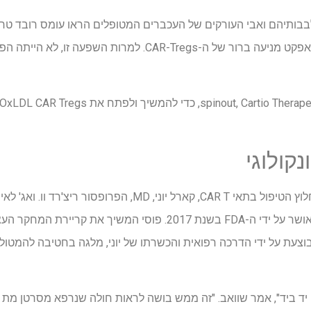
לעכברי ביקורת, דבר המעיד על אפקט מניעה ברור של ה-CAR-Tregs. 
קולוגי
הן פוזי והן שוואב הוכשרו תחת חלוץ הטיפול בתאי CAR T, קארל יונ
צעת על ידי הדרכה רפואית והכשרתו של יוני, מלגה בחטיבה להמטולוג
 יד ביד", אמר שוואב. "זה ממש בושה לראות חולה שנרפא מסרטן מת