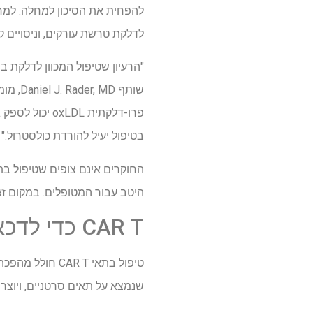
להפחית את הסיכון למחלה. למרו
לדלקת טרשת עורקים, וניסויים ק
"הרעיון שטיפול המכוון לדלקת ב
פרו-דלקתית L
בטיפול יעיל להורדת כולסטרול."
היטב עבור המטופלים. במקום זאת
CAR T כדי לדכא, במקום להצית, את מערכת החיסון
שנמצא על תאים סרטניים, ויוצר