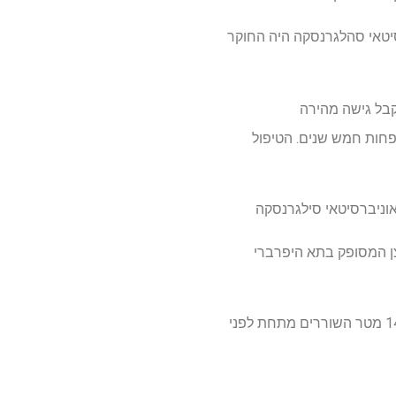
סיטאי סהלגרנסקה היה החוקר
בל גישה מהירה
לפחות חמש שנים. הטיפול
אוניברסיטאי סילגרנסקה
ן המסופק בתא היפרברי
לטיפולי החמצן, המשתתפים בילו 90 דקות ביום בתא היפרברי ב- 30-40 הזדמנויות. הלחץ תואם את 14 מטר השוררים מתחת לפני