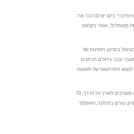
פרברי. כיום יש לנו כבר את
ות מטופלים", אומר ניקלאס
טיפול בסרטן. הזמינות של
בר ובכך גידולים הניתנים
ל למנוע התרחשות של תופעות
התוצאות שפורסמו ב- Lancet EclinicalMedicine מבוססות על סקרים וניתוחים של המשתתפים שהיו מעורבים לאורך כל הדרך, 70
ערכו בחמישה בתי חולים באוניברסיטה במדינות הנורדיות: Rigshospitalet בדנמרק, טורקו בפינלנד, האוקלנד