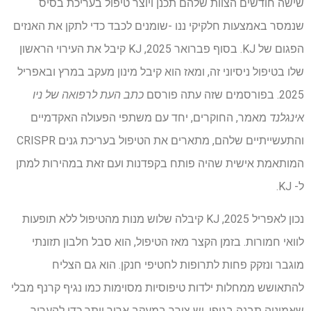
שישה חודשים הצוות שלהם תכנן ויוצר טיפול בעריכת בסיס
שנמסר באמצעות חלקיקי ננו -שומנים לכבד כדי לתקן את האנזים
הפגום של KJ. בסוף פברואר 2025, KJ קיבל את העירוי הראשון
שלו בטיפול ניסיוני זה, ומאז הוא קיבל מינון מעקב במרץ ובאפריל
2025. בפורסמים שזה עתה פורסם
כתב העת לרפואה של ניו
אינגלנד
מאמר, החוקרים, יחד עם משתפי הפעולה האקדמיים
והתעשייתיים שלהם, מתארים את הטיפול בעריכת גנים CRISPR
המותאמת אישית שהיה פותח בקפדנות ועם זאת במהירות למתן
ל- KJ.
נכון לאפריל 2025, KJ קיבלה שלוש מנות מהטיפול ללא תופעות
לוואי חמורות. בזמן הקצר מאז הטיפול, הוא סבל חלבון תזונתי
מוגבר ונזקק פחות לתרופות לחטיפי חנקן. הוא גם הצליח
להתאושש ממחלות ילדות טיפוסיות מסוימות כמו נגיף קרנף מבלי
שאמוניה תבנה בגופו. יש צורך במעקב ארוך יותר כדי להעריך