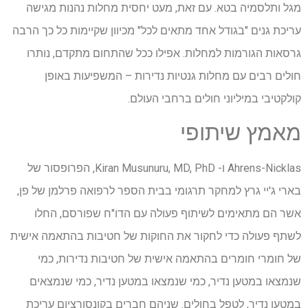
מגל ותלסמיה בטא. עם זאת, מעט יחסית מחלות נהנות מגישה
עריכת גנים "בגודל אחד מתאים לכל" מכיוון שקיימות כל כך הרבה
גרסאות הגורמות למחלות. אפילו ככל שהתחום מתקדם, נותרו
חולים רבים עם מחלות גנטיות נדירות – המשפיעות באופן
קולקטיבי במיליוני חולים ברחבי העולם.
מאמץ שיתופי
Ahrens-Nicklas ו- Kiran Musunuru, MD, PhD, הפרופסור של
בארי ג'יי גרץ למחקר תרגומי בבית הספר לרפואה פרלמן של פן,
אשר הם מתאימים לשיתוף פעולה עם הדו"ח שפורסם, החלו
לשתף פעולה כדי לחקור את החוקות של חטיבות בהתאמה אישית
של חומרי חומרים בהתאמה אישית של חטיבות נדירות, כמי
שנמצאו במטען נדיר, כמי שנמצאו במטען נדיר, כמי שנמצאים
במטען נדיר, לטפל בחולים. שניהם חברים בקונסורציום עריכת