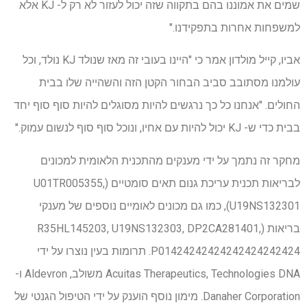
שמים את אמוננו בהם בתקווה שזה יכול לעזור לא רק ל- KJ אלא
למשפחות אחרות בתפקידנו."
אביו, קייל מולדון אמר כי "היינו בעובי זה מאז שנולד KJ נולד, וכל
עולמנו מסתובב סביב הבחור הקטן הזה והשהייה שלו בבית
החולים. "אנחנו כל כך נרגשים להיות מסוגלים להיות סוף סוף יחד
בבית כדי ש- KJ יכול להיות עם אחיו, ונוכל סוף סוף לנשום עמוק."
מחקר זה נתמך על ידי מענקים מהתכנית הלאומית למכונים
לבריאות תכנית עריכת גנום תאים סומטיים (U01TR005355,
U19NS132301), כמו גם מכונים לאומיים נוספים של מענקי
בריאות (R35HL145203, U19NS132303, DP2CA281401,
P01424242424242424242424. תרומות בעין נוצרו על ידי
Acuitas Therapeutics, Technologies DNA משולב, Aldevron ו-
Danaher Corporation. מימון נוסף הוענק על ידי הטיפול הגנטי של