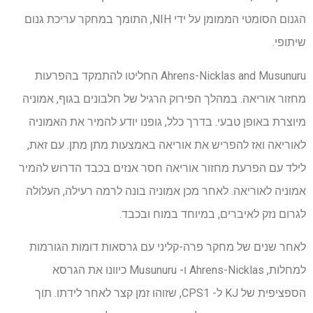
הגנום הסומטי הממומן על ידי NIH, התומך במחקר עריכת גנום
שיתופי.
Ahrens-Nicklas and Musunuru החליטו להתמקד בהפרעות
מחזור אוריאה. במהלך הפירוק הרגיל של חלבונים בגוף, אמוניה
מיוצרת באופן טבעי. בדרך כלל, גופנו יודע להמיר את האמוניה
לאוריאה ואז להפריש את אוריאה באמצעות מתן מתן. עם זאת,
לילד עם הפרעת מחזור אוריאה חסר אנזים בכבד הדרוש להמיר
אמוניה לאוריאה. לאחר מכן אמוניה בונה לרמה רעילה, העלולה
לגרום נזק לאיברים, במיוחד במוח ובכבד.
לאחר שנים של מחקר פרה-קליני עם גרסאות דומות הגורמות
למחלות, Ahrens-Nicklas ו- Musunuru כיוונו את הגרסא
הספציפית של KJ ל- CPS1, שזוהו זמן קצר לאחר לידתו. תוך