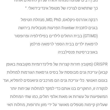
מבין רבים שנהנה ממתודולוגיה שניתן להתאים אותה
כך שתתאים לצרכיו של מטופל אינדיבידואלי. "
רבקה אהרנס-ניקלאס, MD, PhD, מנהלת הטיפול
בגנים לתכנית Frontier הפרעות מטבוליות בירושה
(GTIMD) בבית החולים לילדים בפילדלפיה ופרופסור
לרפואת ילדים בבית הספר לרפואה פרלמן
באוניברסיטת פנסילבניה
CRISPR (מקובץ חזרות קצרות של פילינדרומיות מקובצות באופן
קבוע) עריכת גנים מבוססת על בסיס גרסאות הגורמות למחלות
בגנום האנושי. כלי עריכת גנים הם מורכבים וניואנסים להפליא, ועד
לנקודה זו, החוקרים בנו אותם כדי למקד למחלות שכיחות יותר
המשפיעות על עשרות או מאות אלפי חולים, כמו שתי המחלות
שעליהן קיימות מטפלים מאושר על ידי מזון ותרופות, מחלות תאי