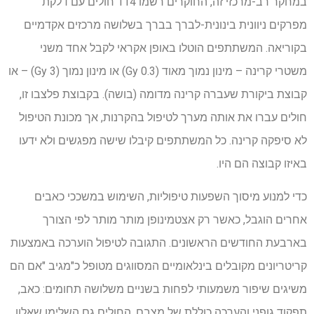
במחקר רב-מרכזי זה, החוקרים רשמו 114 חולים עם דלקת
מפרקים ניוונית בינונית-לברך בברך בשלושה מרכזים אקדמיים
בקוריאה. המשתתפים הוטלו באופן אקראי לקבל אחד משני
משטרי קרינה – מינון נמוך מאוד (0.3 Gy) או מינון נמוך (3 Gy) – או
קבוצת ביקורת שעברה קרינה מדומה (בושה). בקבוצת פלצבו זו,
חולים עברו את אותה מערך לטיפול בהקרנות, אך מכונת הטיפול
לא סיפקה קרינה. כל המשתתפים קיבלו שישה מפגשים ולא ידעו
באיזו קבוצה הם היו.
כדי למנוע מיסוך השפעות טיפוליות, השימוש במשככי כאבים
אחרים הוגבל, כאשר רק אצטמינופן מותר מותר לפי הצורך
בארבעת החודשים הראשונים. התגובה לטיפול הוערכה באמצעות
קריטריונים מקובלים בינלאומיים המסווגים מטופל כ"מגיב "אם הם
משיגים שיפור משמעותי לפחות בשניים משלושה תחומים: כאב,
תפקוד גופני והערכה כוללת של מצבם. החולים גם השלימו שאלון