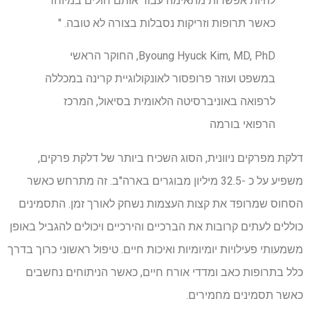
להיות אפשרות מתאימה עבור אותם חולים במיוחד
כאשר תרופות וזריקות נסבלות בצורה לא טובה. "
Byoung Hyuck Kim, MD, PhD, החוקר הראשי
במשפט ועוזר פרופסור לאונקולוגיית קרינה במכללה
לרפואה באוניברסיטה הלאומית בסיאול, המרכז
הרפואי בורמה
דלקת מפרקים ניוונית, הסוג השכיח ביותר של דלקת פרקים,
משפיע על כ -32.5 מיליון מבוגרים בארה"ב. זה מתרחש כאשר
הסחוס שמרופד את קצות העצמות נשחק לאורך זמן. התסמינים
כוללים לעתים קרובות את הברכיים והירכיים ויכולים להגביל באופן
משמעותי פעילויות יומיומיות ואיכות חיים. טיפול ראשוני כרוך בדרך
כלל בתרופות כאב ומדדי אורח חיים, כאשר הניתוחים נחשבים
כאשר תסמינים מחמירים.