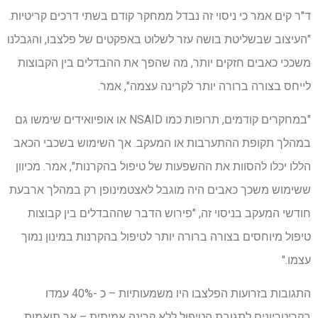
ד"ר קים אמר כי ניסוי זה נבדל ממחקר קודם בשתי דרכים קריטיות.
"העיצוב שבשליטת בושה עזר לשלוט באפקטים של פלצבו, והגבלנו
משככי כאבים חזקים יותר, מה שהפך את ההבדלים בין הקבוצות
לייחס בצורה ברורה יותר לקרינה עצמה", אמר.
"במחקרים קודמים, תרופות כמו NSAID או אופיואידים שימשו גם
במהלך תקופת ההתערבות או המעקב. אך השימוש בשכבי הכאב
הללו יכלו להסוות את ההשפעות של טיפול בהקרנות", אמר. מכיוון
ששימוש משכך כאבים היה מוגבל לאצטמינופן רק במהלך ארבעת
חודשי המעקב בניסוי זה, "פירוש הדבר שההבדלים בין קבוצות
טיפול מיוחסים בצורה ברורה יותר לטיפול בהקרנות במינון נמוך
עצמו."
התגובות בזרועות הפלצבו היו משמעותיות – כ -40% עמדו
בקריטריונים לתגובת הטיפול ללא קרינה אמיתית – אך תואמות