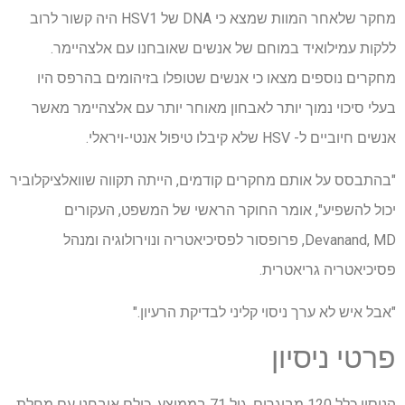
מחקר שלאחר המוות שמצא כי DNA של HSV1 היה קשור לרוב
ללקות עמילואיד במוחם של אנשים שאובחנו עם אלצהיימר.
מחקרים נוספים מצאו כי אנשים שטופלו בזיהומים בהרפס היו
בעלי סיכוי נמוך יותר לאבחון מאוחר יותר עם אלצהיימר מאשר
אנשים חיוביים ל- HSV שלא קיבלו טיפול אנטי-ויראלי.
"בהתבסס על אותם מחקרים קודמים, הייתה תקווה שוואלציקלוביר
יכול להשפיע", אומר החוקר הראשי של המשפט, העקורים
Devanand, MD, פרופסור לפסיכיאטריה ונוירולוגיה ומנהל
פסיכיאטריה גריאטרית.
"אבל איש לא ערך ניסוי קליני לבדיקת הרעיון."
פרטי ניסיון
הניסוי כלל 120 מבוגרים, גיל 71 בממוצע, כולם אובחנו עם מחלת