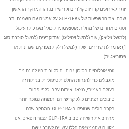
יותר לאירועים קרדיווסקולריים וקרישי דם. זהו המחקר הראשון
שבחן את ההשפעות של GLP-1RAs על אנשים עם השמנת יתר
וסוגים אחרים של מחלות אוטואימוניות, כולל מערכת העיכול
(למשל צליאק), עור (למשל ויטיליגו), אנדוקרינית (למשל סוכרת סוג
1) או מחלת שרירים ושלד (למשל דלקת מפרקים שגרונית או
פסוריאטית).
זוהי אוכלוסייה בסיכון גבוה, והיסטורית היו לנו נתונים
מוגבלים כדי להנחות החלטות טיפוליות. בניתוח זה
בעולם האמיתי, מצאנו איתות עקבי כלפי פחות
סיבוכים רציניים כולל קרישי דם ותמותה נמוכה יותר
בקרב חולים שטופלו ב-GLP-1RA. המחקר שלנו
מרחיב את השיחה סביב GLP-1RA. עבור רופאים, אנו
מקווים שהממצאים הללו עשויים לעורר גישה