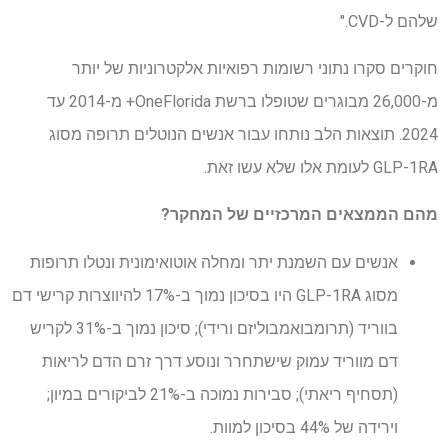
שלהם ל-CVD."
חוקרים סקרו נתוני רשומות רפואיות אלקטרוניות של יותר
מ-26,000 מבוגרים שטופלו ברשת OneFlorida+ מ-2014 עד
2024. תוצאות הלב נותחו עבור אנשים הנוטלים תרופה מסוג
GLP-1RA לעומת אלו שלא עשו זאת.
מהם הממצאים המרכזיים של המחקר?
אנשים עם השמנת יתר ומחלה אוטואימונית ונטלו תרופות
מסוג GLP-1RA היו בסיכון נמוך ב-17% להיווצרות קרישי דם
בווריד (תרומבואמבוליזם ורידי); סיכון נמוך ב-31% לקריש
דם מווריד עמוק שישתחרר ונוסע דרך זרם הדם לריאות
(תסחיף ריאתי); סבירות נמוכה ב-21% לביקורים במיון;
וירידה של 44% בסיכון למוות.