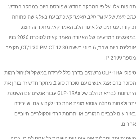
תרופות אלו, על פי המחקר החדש שפורסם היום במחקר החדש.
כתב העת של איגוד הלב האמריקאי
כתב עת בעל גישה פתוחה
וביקורת עמיתים של איגוד הלב האמריקאי. מחקר זה הוצג
במפגשים המדעיים של האגודה האמריקאית לסוכרת 2026 בניו
אורלינס ביום שבת, 6 ביוני בשעה 12:30 CT/1:30 PM CT, תקציר
מספר 2199-P.
טיפולי GLP-1RA נרשמים בדרך כלל לירידה במשקל ולניהול רמות
הסוכר בדם אצל אנשים עם סוכרת סוג 2. מחקר חדש זה בוחן את
היתרונות לבריאות הלב של GLP-1RAs עבור אנשים עם השמנת
יתר ולפחות מחלה אוטואימונית אחת כדי לקבוע אם יש ירידה
באירועים לבביים חמורים או יתרונות קרדיווסקולריים חיוביים
אחרים.
השמנת יתר ומחלות אוטואימוניות קשורות כל אחת לסיכון גבוה