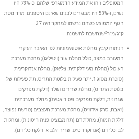
המטופלים זיהו את המידע הדמוגרפי שלהם: כ-73% היו
נשים, ו-53% היו מבוגרים לבנים שאינם היספנים. מדד מסת
הגוף הממוצע כשהם נרשמו למחקר היה 37
2
ק"ג/מ"ר
שנחשבת להשמנה.
הניתוח קיבץ מחלות אוטואימוניות לפי האיבר העיקרי
המעורב במצב, כולל מחלת עור (ויטיליגו); מחלת מערכת
העיכול (מחלת מעי דלקתית, צליאק); מחלה אנדוקרינית
(סוכרת מסוג 1, יתר פעילות בלוטת התריס, תת פעילות של
בלוטת התריס); מחלת שרירים ושלד (דלקת מפרקים
שגרונית, דלקת מפרקים פסוריאטית); מחלה מערכתית
(זאבת, סרקואידוזיס); מחלת מערכת העצבים (טרשת נפוצה,
דלקת המוח); מחלת דם (תרומבוציטופניה חיסונית); ומחלות
לב וכלי דם (אנדוקרדיטיס, שריר הלב או דלקת כלי דם).