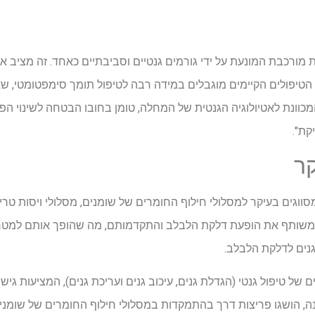
ורכבת המונעת על ידי גורמים גנטיים וסביבתיים כאחד. זה מציב את
טיפולים הקיימים מוגבלים במידה רבה לטיפול תומך סימפטומטי, שאי
מכוונת לאטיולוגיה הגנטית של המחלה, טומן בחובו הבטחה לשינוי ה
קת".
ר
וגים בעיקר למסלולי חילוף החומרים של שומנים, מסלולי ויסות טריפ
E, המעודדים במשותף את הופעת דלקת הלבלב והתקדמותם, מה שהופך אותם למ
נים לדלקת הלבלב.
של טיפול גנטי (הגדלת גנים, עיכוב גנים ועריכת גנים), המציעות גיש
נה, הושגו פריצות דרך בהתמקדות במסלולי חילוף החומרים של שומנים