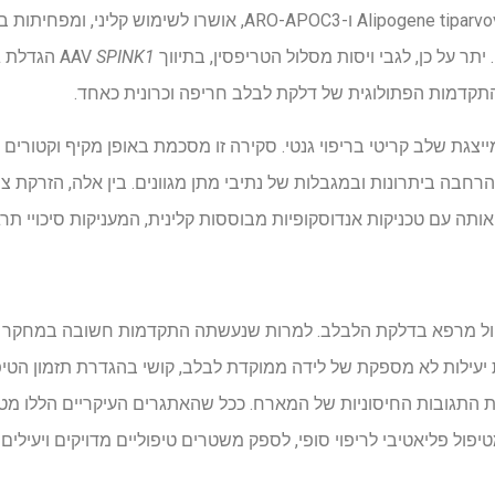
Alipogene tiparvovec, Volanesorsen, Olezarsen ו-ARO-APOC3, או
ר על כן, לגבי ויסות מסלול הטריפסין, בתיווך AAV
SPINK1
הגדלת ג
התקדמות הפתולוגית של דלקת לבלב חריפה וכרונית כאחד.
ת שלב קריטי בריפוי גנטי. סקירה זו מסכמת באופן מקיף וקטורים וי
רחבה ביתרונות ובמגבלות של נתיבי מתן מגוונים. בין אלה, הזרקת צ
 אותה עם טכניקות אנדוסקופיות מבוססות קלינית, המעניקות סיכויי תרג
יפול מרפא בדלקת הלבלב. למרות שנעשתה התקדמות חשובה במחקר קשו
יעילות לא מספקת של לידה ממוקדת לבלב, קושי בהגדרת תזמון הטיפו
 התגובות החיסוניות של המארח. ככל שהאתגרים העיקריים הללו מטו
ל פליאטיבי לריפוי סופי, לספק משטרים טיפוליים מדויקים ויעילים 