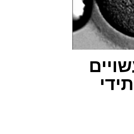
שויים
ידי