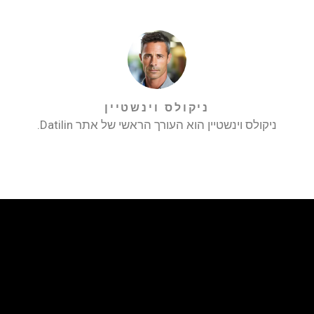
ניקולס וינשטיין
ניקולס וינשטיין הוא העורך הראשי של אתר Datilin.