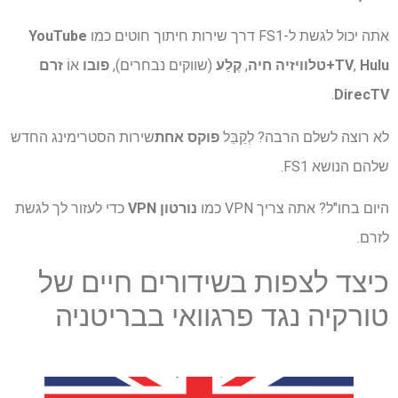
אתה יכול לגשת ל-FS1 דרך שירות חיתוך חוטים כמו
YouTube
Hulu+טלוויזיה חיה
,
TV
,
קֶלַע
(שווקים נבחרים),
פובו
אוֹ
זרם
.
DirecTV
לא רוצה לשלם הרבה? לְקַבֵּל
פוקס אחת
שירות הסטרימינג החדש
שלהם הנושא FS1.
היום בחו"ל? אתה צריך VPN כמו
נורטון VPN
כדי לעזור לך לגשת
לזרם.
כיצד לצפות בשידורים חיים של
טורקיה נגד פרגוואי בבריטניה