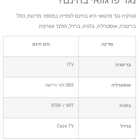
נגד פרגוואי בחינם?
טורקיה נגד פרגוואי היא בחינם לצפייה במספר מדינות, כולל
בריטניה, אוסטרליה, בלגיה, ברזיל, הולנד וטורקיה.
מְדִינָה
זרם חינם
בְּרִיטַנִיָה
ITV
אוֹסטְרַלִיָה
SBS לפי דרישה
בלגיה
RTBF / VRT
בְּרָזִיל
Caze TV