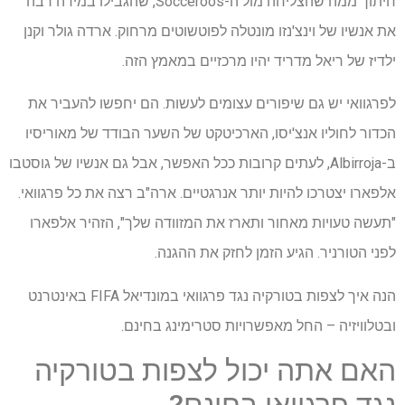
חיתוך ממה שהצליחה מול ה-Socceroos, שהגבילו במידה רבה
את אנשיו של וינצ'נזו מונטלה לפוטשוטים מרחוק. ארדה גולר וקנן
ילדיז של ריאל מדריד יהיו מרכזיים במאמץ הזה.
לפרגוואי יש גם שיפורים עצומים לעשות. הם יחפשו להעביר את
הכדור לחוליו אנצ'יסו, הארכיטקט של השער הבודד של מאוריסיו
ב-Albirroja, לעתים קרובות ככל האפשר, אבל גם אנשיו של גוסטבו
אלפארו יצטרכו להיות יותר אנרגטיים. ארה"ב רצה את כל פרגוואי.
"תעשה טעויות מאחור ותארז את המזוודה שלך", הזהיר אלפארו
לפני הטורניר. הגיע הזמן לחזק את ההגנה.
הנה איך לצפות בטורקיה נגד פרגוואי במונדיאל FIFA באינטרנט
ובטלוויזיה – החל מאפשרויות סטרימינג בחינם.
האם אתה יכול לצפות בטורקיה