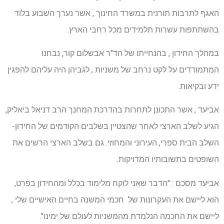
האגף לתרבות תורנית במשרד החינוך , אשר נערך השבוע בלוד
בהשתתפות עשרות תלמידים מכל רחבי הארץ.
במהלך החידון , בהנחייתו של הד"ר אבשלום קור, נבחנו
המתמודדים על לקט נרחב של משניות , לגביהן היה עליהם להפגין
ידע ובקיאות.
אביעד , אשר התכונן לתחרות בהדרכת המחנך הרב דניאל ביאליק,
הגיע לשלב הארצי לאחר שהצטיין בשלבים הקודמים של החידון-
השלב הבית ספרי, העירוני והמחוזי. גם בשלב הארצי הרשים את
השופטים בתשובותיו המדויקות.
אביעד מסכם : "הדבר שאני לוקח מלימוד בכלל ומהחידון בפרט,
הוא ליישם את העקרונות של חכמי המשנה בחיים האישיים שלי ,
ליישם את החכמה הנלמדת מהמשניות לעולם של ימינו".