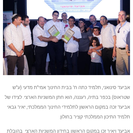
אביעד סינואני, תלמיד כתה ח' בבית החינוך אמי"ת מדעי (ע"ש
שטראוס) בכפר בתיה, רעננה, הוא חתן המשניות הארצי. לצידו של
אביעד זכה במקום הראשון לתלמידי החינוך הממלכתי, יאיר גבאי
תלמיד התיכון הממלכתי קציר בחולון.
אביעד ויאיר זכו במקום הראשון בחידון המשניות הארצי בהובלת