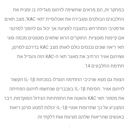
במחקר זה, הם מראים שחשיפה לזיהום מגדילה בו זמנית את
החלבונים הבולטים ומגבירה את אוכלוסיית 'תאי KAC', מצב תאים
אדפטיבי המתרחש בתגובה לפציעה אך יכול גם להפוך לסרטני
אם קיימות מוטציות. החוקרים הראו שתאים מוטנטים מכמה סוגי
תאי ריאה שונים נכנסים כולם לאותו מצב KAC בדרכם לסרטן,
ושזיהום אוויר הרחיב את מאגר תאי ה-KAC הזה והגדיל את
חתימת החלבונים 14.
הצוות גם מצא שרכיבי החתימה הוגדלו בנוכחות IL-1β הקשור
לזיהום אוויר. חסימת IL-1β בעכברים שנחשפו לזיהום הפחיתה
את מספר תאי KAC והאטה את התפתחות הגידול המוקדמת, דבר
המצביע על כך שתרופות אנטי-IL-1β יכולות למנוע סרטן ריאות
באנשים שהריאות שלהם מציגות אות דלקתי זה.