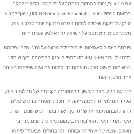
עם מוטציות, צוות המחקר, הנתמך על ידי המכון הלאומי לחקר
בריאות וטיפול UCLH Biomedical Research Centre, שאף למצוא
סימן של דלקת שיכולה לחזות בצורה מדויקת יותר סרטן ריאות,
מעבר לסיכון המבוסס על חשיפה גרידא לגיל ואורח חיים.
פורסם היום ב
תָא
הצוות יישם למידת מכונה על נתוני חלבון פלזמה
בדם של יותר מ-48,000 משתתפי ביובנק בבריטניה, תוך שימוש
ברשומות רישום סרטן תואמות כדי לזהות את אלה שפיתחו מאוחר
יותר סרטן ריאות.
יחד עם הגיל, מצב העישון וההיסטוריה הקודמת של מחלות ריאות,
אלגוריתם למידת המכונה זיהה 14 חלבוני מפתח בדם שיכולים
לחזות אבחנה עתידית של סרטן ריאות בתוך חמש שנים. הצוות
אימת את חתימת החלבון הזו בשמונה מערכי נתונים מרחבי
העולם, ומצא שהיא הייתה גבוהה יותר בחולים שבעתיד פיתחו