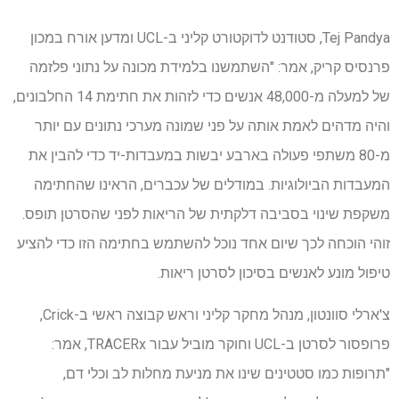
Tej Pandya, סטודנט לדוקטורט קליני ב-UCL ומדען אורח במכון
פרנסיס קריק, אמר: "השתמשנו בלמידת מכונה על נתוני פלזמה
של למעלה מ-48,000 אנשים כדי לזהות את חתימת 14 החלבונים,
והיה מדהים לאמת אותה על פני שמונה מערכי נתונים עם יותר
מ-80 משתפי פעולה בארבע יבשות במעבדות-יד כדי להבין את
המעבדות הביולוגיות. במודלים של עכברים, הראינו שהחתימה
משקפת שינוי בסביבה דלקתית של הריאות לפני שהסרטן תופס.
זוהי הוכחה לכך שיום אחד נוכל להשתמש בחתימה הזו כדי להציע
טיפול מונע לאנשים בסיכון לסרטן ריאות.
צ'ארלי סוונטון, מנהל מחקר קליני וראש קבוצה ראשי ב-Crick,
פרופסור לסרטן ב-UCL וחוקר מוביל עבור TRACERx, אמר:
"תרופות כמו סטטינים שינו את מניעת מחלות לב וכלי דם,