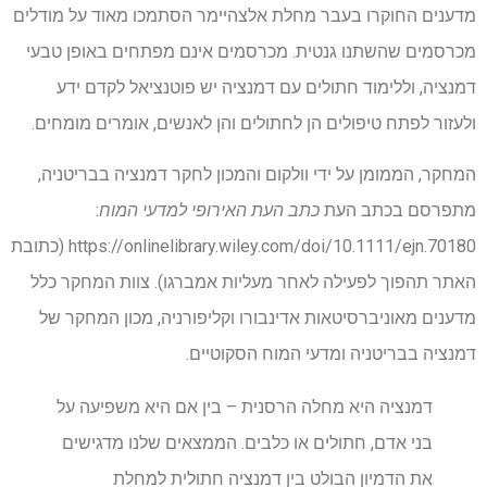
מדענים החוקרו בעבר מחלת אלצהיימר הסתמכו מאוד על מודלים
מכרסמים שהשתנו גנטית. מכרסמים אינם מפתחים באופן טבעי
דמנציה, וללימוד חתולים עם דמנציה יש פוטנציאל לקדם ידע
ולעזור לפתח טיפולים הן לחתולים והן לאנשים, אומרים מומחים.
המחקר, הממומן על ידי וולקום והמכון לחקר דמנציה בבריטניה,
מתפרסם בכתב העת
כתב העת האירופי למדעי המוח
:
https://onlinelibrary.wiley.com/doi/10.1111/ejn.70180 (כתובת
האתר תהפוך לפעילה לאחר מעליות אמברגו). צוות המחקר כלל
מדענים מאוניברסיטאות אדינבורו וקליפורניה, מכון המחקר של
דמנציה בבריטניה ומדעי המוח הסקוטיים.
דמנציה היא מחלה הרסנית – בין אם היא משפיעה על
בני אדם, חתולים או כלבים. הממצאים שלנו מדגישים
את הדמיון הבולט בין דמנציה חתולית למחלת