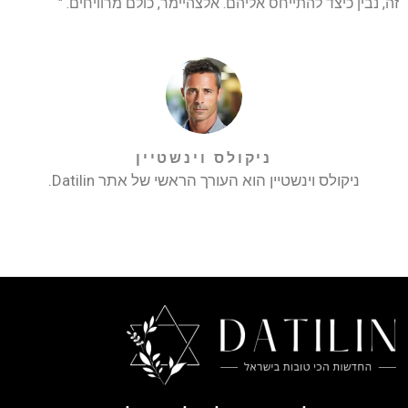
זה, נבין כיצד להתייחס אליהם. אלצהיימר, כולם מרוויחים. "
ניקולס וינשטיין
ניקולס וינשטיין הוא העורך הראשי של אתר Datilin.