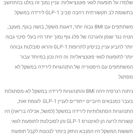
שלמדו על תופעות לוואי פוטנציאליות. עניין נמוך זה בולט בהתחשב
בתשומת לב תקשורתית רחבה סביב GLP-1 לירידה במשקל.
משתתפים עם BMI גבוה יותר, דאגות משקל, בושה בגוף, מעקב,
הטיה נגד שומן והערכה של פלג גוף נמוך יותר היו בעלי סיכוי גבוה
יותר להביע עניין בניסיון לתרופות GLP-1 והראו סובלנות גבוהה
יותר לתופעות לוואי פוטנציאליות. זה היה נכון במיוחד עבור
המשתתפים עם היסטוריה של התנהגויות לירידה במשקל לא
מסתגל.
ניתוח רגרסיה זיהה BMI והתנהגויות לירידה במשקל לא-מסתגלות
בעבר כמנבאים חיוביים ייחודיים לעניין GLP-1. לעומת זאת,
התנהגויות הסתגלותיות לירידה במשקל (למשל, אכילה בריאה) היו
קשורות לרעה הן לאינטרס GLP-1 והן לסובלנות לתופעות לוואי.
חששות המשקל היו המנבא החזק ביותר לנכונות לקבל תופעות