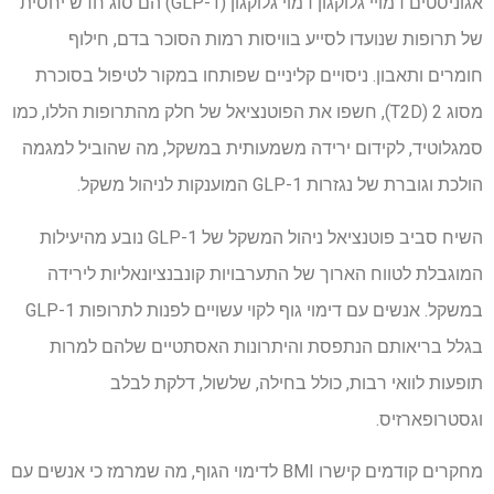
אגוניסטים דמויי גלוקגון דמוי גלוקגון (GLP-1) הם סוג חדש יחסית
של תרופות שנועדו לסייע בוויסות רמות הסוכר בדם, חילוף
חומרים ותאבון. ניסויים קליניים שפותחו במקור לטיפול בסוכרת
מסוג 2 (T2D), חשפו את הפוטנציאל של חלק מהתרופות הללו, כמו
סמגלוטיד, לקידום ירידה משמעותית במשקל, מה שהוביל למגמה
הולכת וגוברת של נגזרות GLP-1 המוענקות לניהול משקל.
השיח סביב פוטנציאל ניהול המשקל של GLP-1 נובע מהיעילות
המוגבלת לטווח הארוך של התערבויות קונבנציונאליות לירידה
במשקל. אנשים עם דימוי גוף לקוי עשויים לפנות לתרופות GLP-1
בגלל בריאותם הנתפסת והיתרונות האסתטיים שלהם למרות
תופעות לוואי רבות, כולל בחילה, שלשול, דלקת לבלב
וגסטרופארזיס.
מחקרים קודמים קישרו BMI לדימוי הגוף, מה שמרמז כי אנשים עם