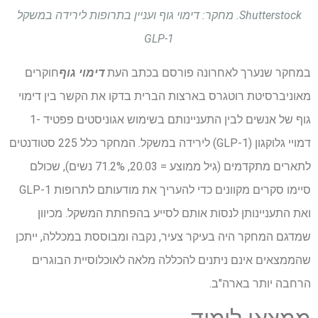
Shutterstock. מחקר: דימוי גוף ועניין בתרופות לירידה במשקל
GLP-1
במחקר שנערך לאחרונה
פורסם בכתב העת
דימוי גוף
חוקרים
מאוניברסיטת רוטגרס בארצות הברית בדקו את הקשר בין דימוי
גוף של אנשים לבין התעניינותם בשימוש
אגוניסטים פפטיד -1
דמויי גלוקגון (GLP-1) לירידה במשקל. המחקר כלל 225 סטודנטים
לתארים מתקדמים (גיל ממוצע = 20.03, 71.2% נשים), שכולם
סיימו סקרים מקוונים כדי להעריך את מודעותם לתרופות GLP-1
ואת התעניינותן לנסות אותם לסייע בהפחתת המשקל. מכיוון
שמדגם המחקר היה בעיקר צעיר, נקבה ומבוססת במכללה, ייתכן
שהממצאים אינם ניתנים להכללה מלאה לאוכלוסיית הבוגרים
הרחבה יותר בארה"ב.