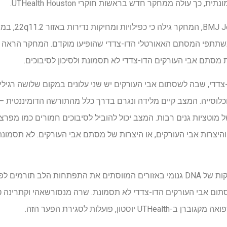
 כך עולה ממחקר חדש בראשות חוקרי UTHealth Houston.
ב-BMJ Journal,
סתם אבי העורקים הדו-צדדי לא תסמונת ולסיכון לסיבוכים.
די, שבה לשסתום אבי העורקים יש שני עלונים במקום שלושה רגילי
המשפיע על עד 2% מהאוכלוסייה. המצב קיים מלידה ונגרם בדרך כלל מהתורשה הדומיננט
וטציות גנים רבות. המצב יכול להוביל לסיבוכים חמורים כמו מפרצ
והיצרות אבי העורקים, או היצרות של מסתם אבי העורקים. לא תסמונת
מחקרים הראו כי כפילות או מחיקות של DNA גנומי באזורים המווסתים את התפתחות ה
יאנטים באזור 22q11.2 ושסתום אבי העורקים הדו-צדדי לא תסמונת. שרה מנסורשאהי ו
טון, פועלות לסגירת הפער הזה.