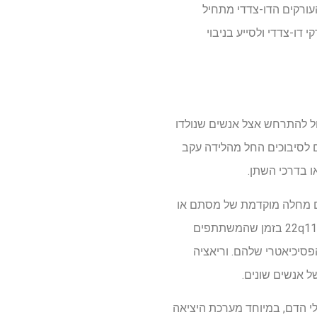
22q11 בחולים עם שסתום אבי העורקים הדו-צדדי מתחיל
 דו-צדדי ולסייע בניבוי
, נגרמת כאשר חלק קטן של כרומוזום 22 חסר. המצב יכול להתרחש אצל אנשים שנולדו
ים ללא הגן. גרסאות בתסמונת המחיקה 22q11.2 עלולות לגרום לסיבוכים החל מהלידה עקב
ו בדרכי השתן.
אבי העורקים הדו-צמידי עם מחלה מוקדמת של מסתם או
אבי העורקים ו-272 קרובי משפחה ביולוגיים. הם ניתחו את כל וריאציות מספר ההעתקים בכרומוזום 22q11.2 בזמן שהמשתתפים
הפסיכיאטרי שלהם. וריאציה
TBX1, C ו-MAPK1, הנדרשים להתפתחות כלי הדם, במיוחד מערכת היציאה