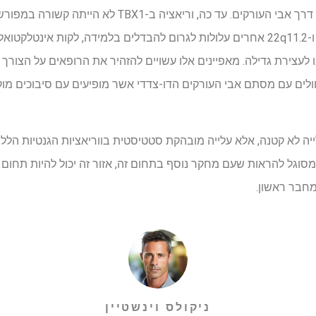
של החדר השמאלי, העוברת דם דרך אבי העורקים. עד כה, ו
הדו-צדדי. מוטציות בגנים TBX1 ו-22q11.2 אחרים עלולות לגרום להבדלים בלמידה, לקות
 לעצירת גדילה. מאפיינים אלו עשויים להזהיר את הרופאים על הצורך 
ספר העתקים 22q11.2 בחולים עם מסתם אבי העורקים הדו-צדדי אשר מופיעים עם סיבוכ
לייה לא קטנה, אלא עלייה מובהקת סטטיסטית בווריאציות הגנטיות הל
 מסוגל להראות שעם מחקר נוסף בתחום זה, אזור זה יכול להיות תחום ח
ניקולס וינשטיין