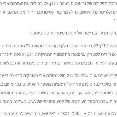
המחקר שלנו התמקד בהערכת תפקידם של וריאנטים באזור .2
ם אלו יכולים להיחשב כחלק מריבוד הסיכון עבור חולי מסתם אבי-עורקי
".
מרכז מדעי הבריאות של אוניברסיטת טקסס ביוסטון
תסמונת DiGeorge, תסמונת מחיקה 22q11.2
מהורה עם הגן הרציף הדומיננטי או הור
קשיי למידה, מצבים פסיכיאטריים, ליקויים חיסוניים וחריגות בכליות א
חוקרים השתמשו בגנוטיפ של מיקרו-מערכי גנום שלם על 272 חולי מסתם 
רדיווסקולרית, האנדוקרינית, האורגניטלי, השריר-שלד, ההתפתחותי ו
 העותקים של קטע ספציפי של DNA משתנה בגנום של אנשים שונים.
מספר וריאנטים שזוהו במחקר כללו את הגנים RKL, HIC2