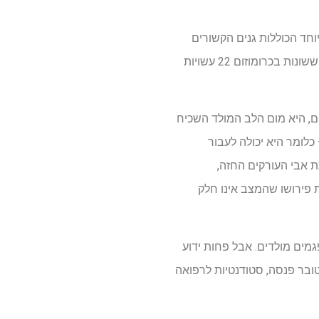
 המחקר גילה כי כפילויות ומחיקות נדירות באזור 22q11.2, במיוחד הכוללות גנים הקשורים
להתפתחות לב, זוהו ב-7.4% ממשתתפי המסתם האאורטלי הדו-צדדי שהופיעו מוקדם. המחקר הראה ששונות בכרומוזום 22 עשויות
ם, היא מום הלב המולד השכיח
ית – כלומר היא יכולה לעבור
ת אבי העורקים החזה,
 פירושו שהמצב אינו חלק
לב תורמים לפגמים מולדים. אבל פחות ידוע
קתרינה טובר פנסה, סטודנטיות לרפואה