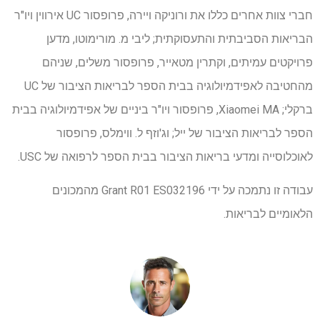
חברי צוות אחרים כללו את ורוניקה ויירה, פרופסור UC אירווין ויו"ר
הבריאות הסביבתית והתעסוקתית; ליבי מ. מורימוטו, מדען
פרויקטים עמיתים, וקתרין מטאייר, פרופסור משלים, שניהם
מהחטיבה לאפידמיולוגיה בבית הספר לבריאות הציבור של UC
ברקלי; Xiaomei MA, פרופסור ויו"ר ביניים של אפידמיולוגיה בבית
הספר לבריאות הציבור של ייל; וג'וזף ל. ווימלס, פרופסור
לאוכלוסייה ומדעי בריאות הציבור בבית הספר לרפואה של USC.
עבודה זו נתמכה על ידי Grant R01 ES032196 מהמכונים
הלאומיים לבריאות.