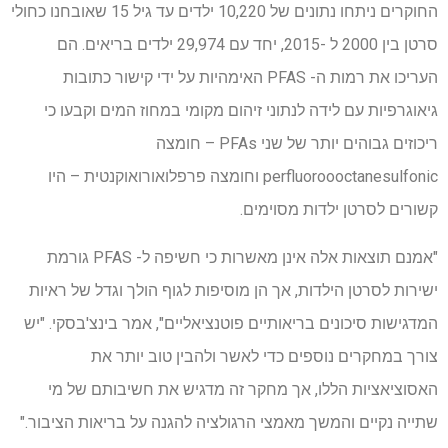
החוקרים ניתחו נתונים של 10,220 ילדים עד גיל 15 שאובחנו כחולי
סרטן בין 2000 ל -2015, יחד עם 29,974 ילדים בריאים. הם
העריכו את רמות ה- PFAS האימהיות על ידי קישור כתובות
גיאוגרפיות עם לידה לנתוני זיהום מקומי במחוז המים וקבעו כי
ריכוזים גבוהים יותר של שני PFAs – חומצה
perfluoroooctanesulfonic וחומצה פרפלואורואוקנטית – היו
קשורים לסרטן ילדות מסוימים.
"אמנם תוצאות אלה אינן מאשרות כי חשיפה ל- PFAS גורמת
ישירות לסרטן הילדות, אך הן מוסיפות לגוף הולך וגדל של ראיות
המדגישות סיכונים בריאותיים פוטנציאליים", אמר בינצ'בסקי. "יש
צורך במחקרים נוספים כדי לאשר ולהבין טוב יותר את
האסוציאציות הללו, אך מחקר זה מדגיש את חשיבותם של מי
שתייה נקיים והמשך מאמצי הרגולציה להגנה על בריאות הציבור."