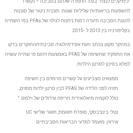
"כימיקלים לנצח" בגלל התמדה שלהם בסביבה – נקשרו
להשפעות בריאותיות שליליות שונות. תוכנית ניטור של סוכנות
להגנת הסביבה תיעדה רמות ניתנות לגילוי של PFAs במי השתייה
בקליפורניה בין 2013 ל -2015.
במחקר מקוון בכתב העת
אפידמיולוגיה סביבתית
החוקרים בדקו
את התפקיד שחשיפה של PFAS באמצעות זיהום מי שתייה עשויה
למלא בסיכון לסרטן הילדות.
ממצאינו מצביעים על קשרים מרמזים בין חשיפה
חזויה לפני הלידה של PFAS לבין סרטן ילדות מסוים,
כולל לוקמיה מיאלואידית חריפה וגידולים של וילמס. "
נטלי בינצ'בסקי, סופרת תואמת, תואר שלישי UC
אירווין. מועמד למדעי הבריאות הסביבתיים