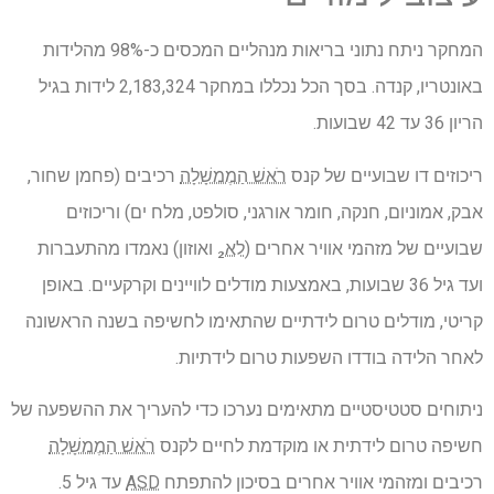
המחקר ניתח נתוני בריאות מנהליים המכסים כ-98% מהלידות
באונטריו, קנדה. בסך הכל נכללו במחקר 2,183,324 לידות בגיל
הריון 36 עד 42 שבועות.
ריכוזים דו שבועיים של קנס
רֹאשׁ הַמֶמשָׁלָה
רכיבים (פחמן שחור,
אבק, אמוניום, חנקה, חומר אורגני, סולפט, מלח ים) וריכוזים
שבועיים של מזהמי אוויר אחרים (
לא₂
ואוזון) נאמדו מהתעברות
ועד גיל 36 שבועות, באמצעות מודלים לוויינים וקרקעיים. באופן
קריטי, מודלים טרום לידתיים שהתאימו לחשיפה בשנה הראשונה
לאחר הלידה בודדו השפעות טרום לידתיות.
ניתוחים סטטיסטיים מתאימים נערכו כדי להעריך את ההשפעה של
חשיפה טרום לידתית או מוקדמת לחיים לקנס
רֹאשׁ הַמֶמשָׁלָה
רכיבים ומזהמי אוויר אחרים בסיכון להתפתח
ASD
עד גיל 5.