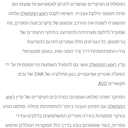
המסלולים העיקריים שעשויים לתרום לאסוציאציות שנצפו הם
מתח חמצוני ודלקת עצבית. חשיפה לקנס
רֹאשׁ הַמֶמשָׁלָה
עלתה
ההשערה לשנות את ההרכב והמגוון של מיקרוביוטת המעיים, מה
שמוביל לדלקת מערכתית ולהפרעה בחילוף החומרים של
טריפטופן. כל הגורמים הללו אמורים לתרום להפרעות
נוירו-התפתחותיות דרך ציר המעי-מוח, באופן פוטנציאלי.
עָדִין
רֹאשׁ הַמֶמשָׁלָה
עשוי גם להפעיל השפעות נוירוטוקסיות על ידי
הפעלת שינויים אפיגנטיים, כגון מתילציה של DNA של גנים
הקשורים
ASD
.
המחקר מזהה סולפט ואמוניום כמרכיבים העיקריים של עדין
רֹאשׁ
הַמֶמשָׁלָה
עם הסיכון הגבוה ביותר להתפתחות מחלה. סולפט מגיע
בעיקר ממקורות בעירה אזוריים המשתמשים בדלקים עתירי
גופרית, בעוד שאמוניום נובע בדרך כלל ממקורות הכוללים שימוש