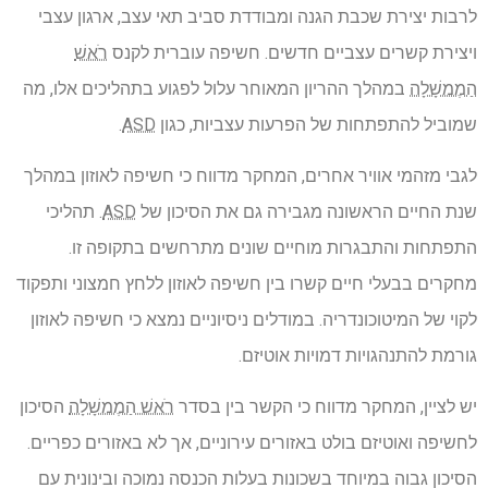
לרבות יצירת שכבת הגנה ומבודדת סביב תאי עצב, ארגון עצבי
ויצירת קשרים עצביים חדשים. חשיפה עוברית לקנס
רֹאשׁ
הַמֶמשָׁלָה
במהלך ההריון המאוחר עלול לפגוע בתהליכים אלו, מה
שמוביל להתפתחות של הפרעות עצביות, כגון
ASD
.
לגבי מזהמי אוויר אחרים, המחקר מדווח כי חשיפה לאוזון במהלך
שנת החיים הראשונה מגבירה גם את הסיכון של
ASD
. תהליכי
התפתחות והתבגרות מוחיים שונים מתרחשים בתקופה זו.
מחקרים בבעלי חיים קשרו בין חשיפה לאוזון ללחץ חמצוני ותפקוד
לקוי של המיטוכונדריה. במודלים ניסיוניים נמצא כי חשיפה לאוזון
גורמת להתנהגויות דמויות אוטיזם.
יש לציין, המחקר מדווח כי הקשר בין בסדר
רֹאשׁ הַמֶמשָׁלָה
הסיכון
לחשיפה ואוטיזם בולט באזורים עירוניים, אך לא באזורים כפריים.
הסיכון גבוה במיוחד בשכונות בעלות הכנסה נמוכה ובינונית עם