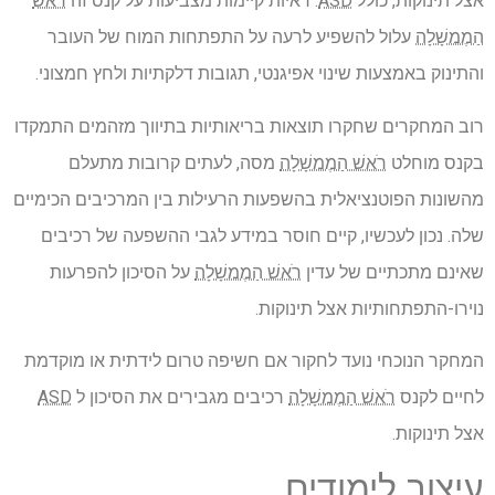
אצל תינוקות, כולל
ASD
. ראיות קיימות מצביעות על קנס זה
רֹאשׁ
הַמֶמשָׁלָה
עלול להשפיע לרעה על התפתחות המוח של העובר
והתינוק באמצעות שינוי אפיגנטי, תגובות דלקתיות ולחץ חמצוני.
רוב המחקרים שחקרו תוצאות בריאותיות בתיווך מזהמים התמקדו
בקנס מוחלט
רֹאשׁ הַמֶמשָׁלָה
מסה, לעתים קרובות מתעלם
מהשונות הפוטנציאלית בהשפעות הרעילות בין המרכיבים הכימיים
שלה. נכון לעכשיו, קיים חוסר במידע לגבי ההשפעה של רכיבים
שאינם מתכתיים של עדין
רֹאשׁ הַמֶמשָׁלָה
על הסיכון להפרעות
נוירו-התפתחותיות אצל תינוקות.
המחקר הנוכחי נועד לחקור אם חשיפה טרום לידתית או מוקדמת
לחיים לקנס
רֹאשׁ הַמֶמשָׁלָה
רכיבים מגבירים את הסיכון ל
ASD
אצל תינוקות.
עיצוב לימודים