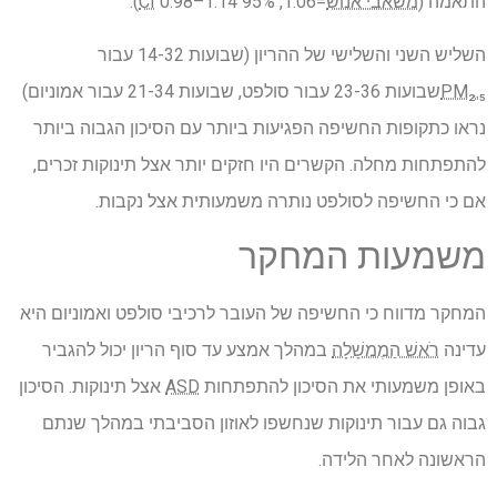
התאמה (
משאבי אנוש
=1.06, 95%
0.98–1.14).
CI
השליש השני והשלישי של ההריון (שבועות 14-32 עבור
PM₂.₅
שבועות 23-36 עבור סולפט, שבועות 21-34 עבור אמוניום)
נראו כתקופות החשיפה הפגיעות ביותר עם הסיכון הגבוה ביותר
להתפתחות מחלה. הקשרים היו חזקים יותר אצל תינוקות זכרים,
אם כי החשיפה לסולפט נותרה משמעותית אצל נקבות.
משמעות המחקר
המחקר מדווח כי החשיפה של העובר לרכיבי סולפט ואמוניום היא
עדינה
רֹאשׁ הַמֶמשָׁלָה
במהלך אמצע עד סוף הריון יכול להגביר
באופן משמעותי את הסיכון להתפתחות
ASD
אצל תינוקות. הסיכון
גבוה גם עבור תינוקות שנחשפו לאוזון הסביבתי במהלך שנתם
הראשונה לאחר הלידה.