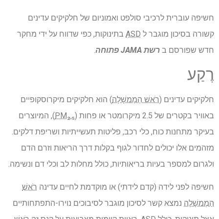
חשיפה עוברית לרכיבי סולפט ואמוניום של חלקיקים עדינים
קשורה בסיכון מוגבר ל
ASD
בתינוקות, כפי שדווח על ידי מחקר
חדש שפורסם ב
רשת JAMA פתוחה
.
רֶקַע
חלקיקים עדינים (
רֹאשׁ הַמֶמשָׁלָה
) הוא חלקיקים מיקרוסקופיים
באוויר בקטרים ​​של 2.5 מיקרומטר או פחות (
PM₂.₅
), המיוצרים
בעיקר מתחנות כוח, כלי רכב, פליטות תעשייתיות ושריפת דלקים.
מזהמים אלו יכולים לחדור לגוף בקלות דרך הריאות וזרם הדם
ולגרום למספר בעיות בריאותיות, כולל מחלות לב וכלי דם ונשימה.
חשיפה לפני לידה (קדם לידתי) או מוקדמת לחיים עדינה
רֹאשׁ
הַמֶמשָׁלָה
נמצא קשר לסיכון מוגבר לסיבוכים נוירו-התפתחותיים