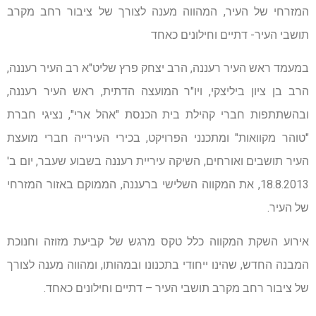
המזרחי של העיר, המהווה מענה לצורך של ציבור רחב מקרב
תושבי העיר- דתיים וחילונים כאחד
במעמד ראש העיר רעננה, הרב יצחק פרץ שליט"א רב העיר רעננה,
הרב בן ציון ביליצקי, ויו"ר המועצה הדתית, ראש העיר רעננה,
ובהשתתפות חברי קהילת בית הכנסת "אהל ארי", נציגי חברת
"טוהר מקוואות" ומתכנני הפרויקט, בכירי העירייה חברי מועצת
העיר תושבים ואורחים, השיקה עיריית רעננה בשבוע שעבר, יום ב'
18.8.2013, את המקווה השלישי ברעננה, הממוקם באזור המזרחי
של העיר.
אירוע השקת המקווה כלל טקס מרגש של קביעת מזוזה וחנוכת
המבנה החדש, שהינו ייחודי בתכנונו ובמהותו, ומהווה מענה לצורך
של ציבור רחב מקרב תושבי העיר – דתיים וחילונים כאחד.