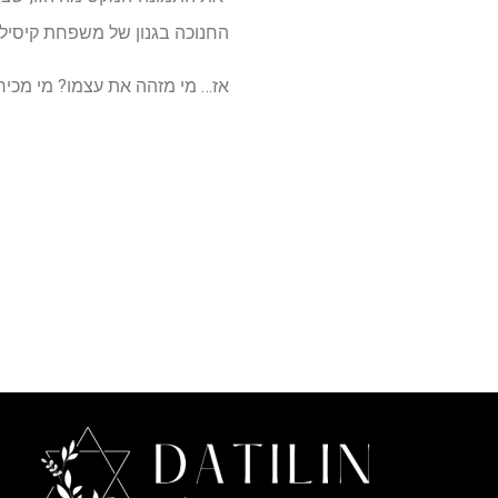
החנוכה בגנון של משפחת קיסיליר 
אז… מי מזהה את עצמו? מי מכיר