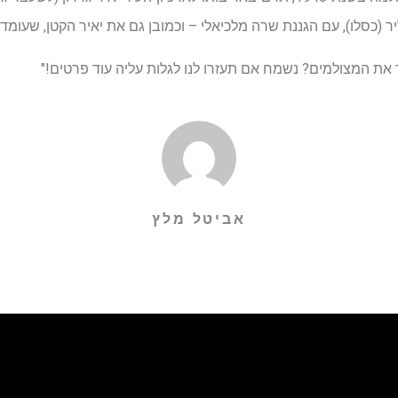
(כסלו), עם הגננת שרה מלכיאלי – וכמובן גם את יאיר הקטן, שעומד לי
 את המצולמים? נשמח אם תעזרו לנו לגלות עליה עוד פרטים!"
אביטל מלץ