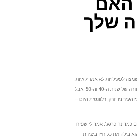
וורד, עד $36,000. האם
ה שלך
 הבית הידועה לשמצה לפעילויות לא אמריקאיות,
שפגעה או הרסה את חייהם של אנשים רבים בעולם הבידור במהלך הפחד הקומוניסטי והרשימה השחורה של שנות ה-40 וה-50. אבל
ר ניו יורק, רלוונטית היום –
 כמדינה כרגע", אמר לי שפירו
וא בילה את כל חייו ביצירת