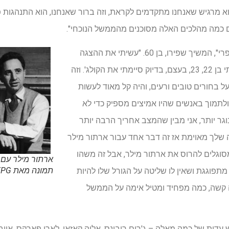
הוא מרגיש שאנחנו מתקדמים לקראת, וזה ברור שאנחנו, הוא התנהגות
ים כמה מהלכים האלה מסוכנים מהממשל הנוכחי".
"אבל אני רק קצת יותר צעיר מג'פרי", המשיך שפירו, בן 60. "עשיתי את ההצגה
כשהייתי בקולג'. אז כנראה שהייתי בן 22, 23, בעצם, בדיוק סיימתי את הקולג'. וזה
 על בחורים טובים ורעים, והיה קל מאוד לעשות
לתמוך באנשים שהיו אמיצים מספיק כדי לא
וגר יותר, אני מבין שהמצב אחריך הרבה יותר
 שלך מאוימת אז זה דבר אחד עבור ארתור מילר
מסוגלים להרוס את ארתור מילר, אבל זה משהו
ארתור מילר עם אליה קאז
תמונה מאת FPG/ארכיון Hulton/Getty Images)
תפוגגת ושאין לו שליטה על הגורל שלו להיות
ה קשה, כמה מפחיד ומטיל אימה על הממשל
עדות של כמה מאלה – ג'רום רובינס, אליה קאזאן, לארי פארקס, אייב 