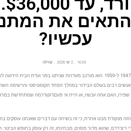
לפור
התאים את המתנ
עכשיו?
16:30
,
2 יוני 2026
,
קהילה
הוא נכתב ב-1972 ומתרחש בין 1947 ל-1959. הוא מורכב מעדויות שניתנו בפני ועדת
 שפירו,
האם אתה עכשיו, או היית אי פעם
דוקודרמה שמתחדשת במרכז העי
 הזה מנקודת מבט אחרת, כי זה בשיחה עם דברים שאנחנו עוסקים בהם
י ריצ'רדס, שהוא מדור מסוים, מבחינתו, זה רק עוסק בחופש הביטוי. ה