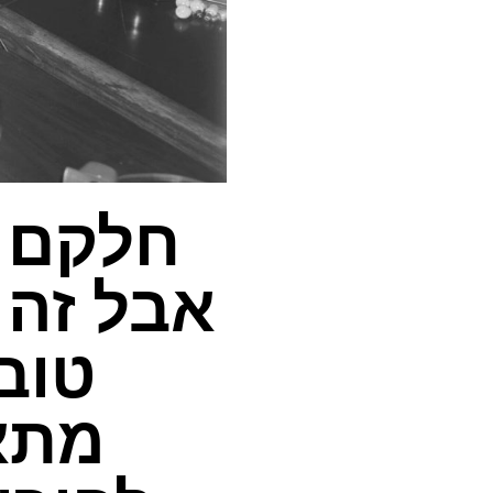
חלקם ק
אבל זה 
טובי
מתא