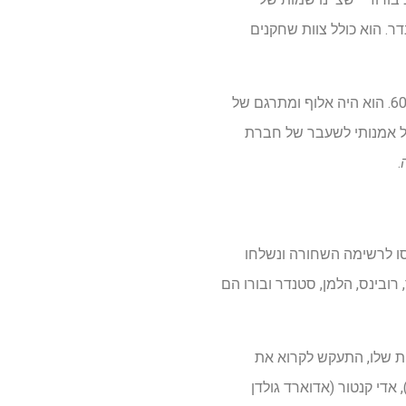
דר. הוא כולל צוות שחקנים
בנטלי, שמת ב-2020 בגיל 103, לימד ספרות דרמטית באוניברסיטת קולומביה במהלך שנות ה-50 וה-60. הוא היה אלוף ומתרגם של
ל אמנותי לשעבר של חברת
.
ו לרשימה השחורה ונשלחו
רובינס, הלמן, סטנדר ובורו הם
יות שלו, התעקש לקרוא את
, אדי קנטור (אדוארד גולדן