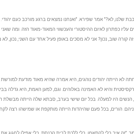
בת שלנו, לא?" אמר שפירא. "ואנחנו נמצאים ברגע מורכב כעם יהודי. ה
ים עליו כפתרון לאיום ההיסטורי והעכשווי המאוד-מאוד הזה. ומה שאנ
ה קורה שוב, נכון? אני לא מסכים באופן פעיל אחד עם השני, נכון, לא מ
לא הייתה יהודים נוהגים, היא אמרה שהיא מאוד מודעת למורשת ה
קסיסטית והיא לא האמינה באלוהים. וגם, למען האמת, היא גדלה בבית
, הנשים היו למעלה. בכל יום שישי בערב, סבתא שלה הייתה מבשלת ה
ם. הורים, בכל פעם שהיהדות הייתה מותקפת או שמישהו רצה לקחת
, "זה איך בלי להתאמן, בלי ללכת לבית הכנסת, בלי אפילו לחגוג את