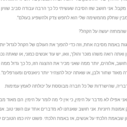
מקבל. אני חושב שזו הסיבה שעשיתי כל כך הרבה עבודה סביב שוויון 
מבין שחלק מהמשימה שלי הוא לחפש צדק ולהשפיע בעולם".
ה שהמחזה יעשה על הקהל?
גות באמת מסיבה אחת, וזה כדי להפוך את העולם של הקהל לגדול יות
 ואתה רואה משהו מוכר והולך, וואו, יש עוד אנשים כמוני, או שאתה נ
ושב, אלוהים, יותר ממה שאני מכיר את ההצגה הזו, כל כך גדול ממה 
 מאוד שחור ולבן, או שאתה יכול להצהיר יותר ניואנסים ומעורפלים".
דבריה, שהישרדות של כל חברה מבוססת על יכולתה לאמץ עמימות.
ני אפילו לא מדבר על הימין, כי אין לי מה לומר על הימין. הם מאוד מבל
אמונות חיוניות. אני חושב שאנחנו לא מדברים אחד עם השני טוב. א
כאן שבאמת הלכתי על אנשים, אז באמת הלכתי. פשוט יהיו כמו הטובי