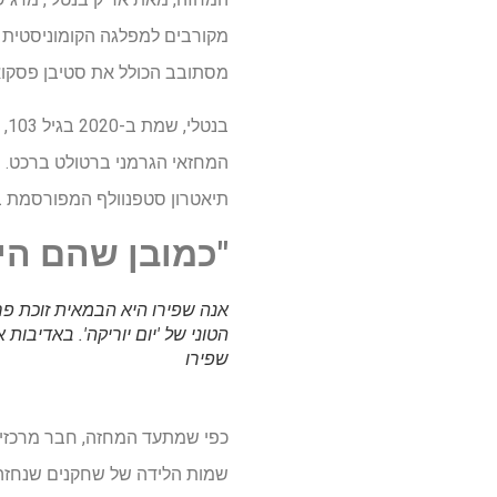
מקורבים למפלגה הקומוניסטית וכ
מסתובב הכולל את סטיבן פסקואלה,
המחזאי הגרמני ברטולט ברכט. ש
תיאטרון סטפנוולף המפורסמת בש
"כמובן שהם הי
אנה שפירו היא הבמאית זוכת פ
הטוני של 'יום יוריקה'.
באדיבות א
שפירו
כפי שמתעד המחזה, חבר מרכזי אח
שמות הלידה של שחקנים שנחזה כי הם