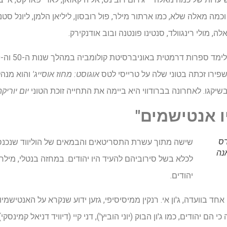
מה מאלה שלא, כמו ארתור מילר, פול רובסון, ליליאן הלמן, ליונל סטנ
 מולי רינגוולד, סנטינו פונטנה ובוב אודנקירק.
פירו זכתה בטוני שלה על טרייסי לטס
אוגוסט: מחוז אוסייג'
והוא מנה
יקגו. לאחרונה בברודווי היא ביימה את התחייה זוכת הטוני
יום יוריקה
ו אנטישמים"
רס
שישה מתוך עשרת התסריטאים והבמאים של הוליווד שנכנס
נה
לכלא בשל סירוביהם להעיד היו יהודים. במחזה בנטלי, מילר, 
יהודים.
ד בוועדה, ג'ון אי. רנקין ממיסיסיפי, גזען ידוע שנקרא על האנטישמ
 יהודים, כמו ג'ון הבוק (יוני הוביץ'), דני קיי (דיוויד דניאל קמינסקי)