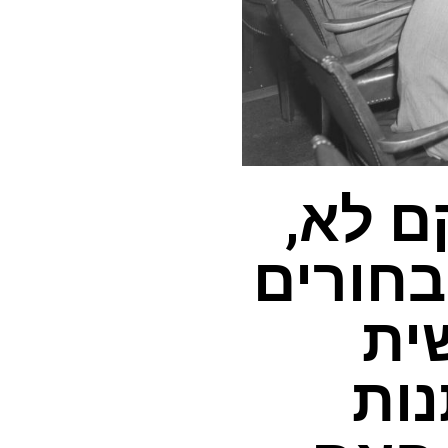
ם לא,
בחורים
שית
ות