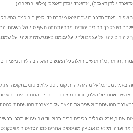
וארד גולדן דאגלס) , אדוארד גולדן דאגלס. (מלווין הסלברג).
ר שפירו. "אחד הדברים שהם יצאו מגדרם כדי לציין היה כמה מהשחקני
 היו כל כך ברורים יהודים. מבחינתם זה חשף סוג של רשעות. הם הני
ליהודים להגן על עצמם ולהגן על עצמם באנטישמיות ולהגן על שמם. 
אמרה, תראה, כל האנשים האלה, כל האנשים האלה בהוליווד, מעמידים
באמת מסתכל על מה זה להיות קומוניסט ללא ציטוט בתקופה הזו, לר
ו אנשים שהתמזל מזלם, הרוויחו קצת כסף. רבים מהם בפעם הראשונה
 המערכת המושחתת ולשפר את המצב של המערכת המושחתת. למטה.' ה
שום שחור, אבל מנהלים בכירים רבים בהוליווד שביצעו או תמכו ברשי
מהוועדה ומקנאים אנטי-קומוניסטים אחרים כמו הסנאטור מוויסקונסין 